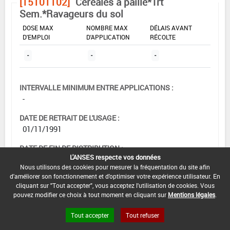
[15101102]
Céréales à paille*Trt
Sem.*Ravageurs du sol
DOSE MAX
NOMBRE MAX
DÉLAIS AVANT
D'EMPLOI
D'APPLICATION
RÉCOLTE
-
-
-
INTERVALLE MINIMUM ENTRE APPLICATIONS :
-
DATE DE RETRAIT DE L'USAGE :
01/11/1991
DATE DE FIN DE DISTRIBUTION :
L'ANSES respecte vos données
-
Nous utilisons des cookies pour mesurer la fréquentation du site afin
d'améliorer son fonctionnement et d'optimiser votre expérience utilisateur. En
DATE DE FIN D'UTILISATION :
cliquant sur "Tout accepter", vous acceptez l'utilisation de cookies. Vous
-
pouvez modifier ce choix à tout moment en cliquant sur
Mentions légales
.
Tout accepter
Tout refuser