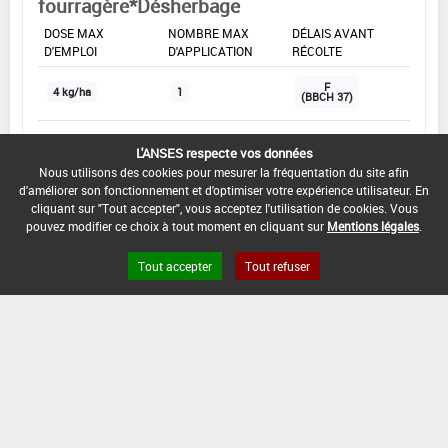
fourragère*Désherbage
DOSE MAX
NOMBRE MAX
DÉLAIS AVANT
D'EMPLOI
D'APPLICATION
RÉCOLTE
F
4 kg/ha
1
(BBCH 37)
L'ANSES respecte vos données
INTERVALLE MINIMUM ENTRE APPLICATIONS :
Nous utilisons des cookies pour mesurer la fréquentation du site afin
-
d'améliorer son fonctionnement et d'optimiser votre expérience utilisateur. En
cliquant sur "Tout accepter", vous acceptez l'utilisation de cookies. Vous
DATE DE RETRAIT DE L'USAGE :
pouvez modifier ce choix à tout moment en cliquant sur
Mentions légales
.
05/06/2015
Tout accepter
Tout refuser
DATE DE FIN DE DISTRIBUTION :
-
DATE DE FIN D'UTILISATION :
-