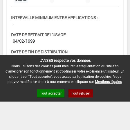
INTERVALLE MINIMUM ENTRE APPLICATIONS :
-
DATE DE RETRAIT DE L'USAGE :
04/02/1999
DATE DE FIN DE DISTRIBUTION :
-
L'ANSES respecte vos données
Nous utilisons des cookies pour mesurer la fréquentation du site afin
DATE DE FIN D'UTILISATION :
d'améliorer son fonctionnement et d'optimiser votre expérience utilisateur. En
-
cliquant sur "Tout accepter", vous acceptez l'utilisation de cookies. Vous
pouvez modifier ce choix à tout moment en cliquant sur
Mentions légales
.
Tout accepter
Tout refuser