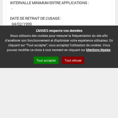
INTERVALLE MINIMUM ENTRE APPLICATIONS :
-
DATE DE RETRAIT DE L'USAGE :
04/02/1999
L'ANSES respecte vos données
DATE DE FIN DE DISTRIBUTION :
Nous utilisons des cookies pour mesurer la fréquentation du site afin
-
d'améliorer son fonctionnement et d'optimiser votre expérience utilisateur. En
cliquant sur "Tout accepter", vous acceptez l'utilisation de cookies. Vous
DATE DE FIN D'UTILISATION :
pouvez modifier ce choix à tout moment en cliquant sur
Mentions légales
.
-
Tout accepter
Tout refuser