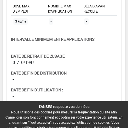
DOSE MAX
NOMBRE MAX
DÉLAIS AVANT
D'EMPLOI
D'APPLICATION
RÉCOLTE
3 kg/ha
-
-
INTERVALLE MINIMUM ENTRE APPLICATIONS :
-
DATE DE RETRAIT DE L'USAGE :
01/10/1997
DATE DE FIN DE DISTRIBUTION :
-
DATE DE FIN D'UTILISATION :
-
L'ANSES respecte vos données
Nous utilisons des cookies pour mesurer la fréquentation du site afin
d'améliorer son fonctionnement et d'optimiser votre expérience utilisateur. En
cliquant sur "Tout accepter", vous acceptez l'utilisation de cookies. Vous
pouvez modifier ce choix à tout moment en cliquant sur
Mentions légales
.