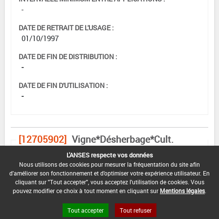
-
DATE DE RETRAIT DE L'USAGE :
01/10/1997
DATE DE FIN DE DISTRIBUTION :
-
DATE DE FIN D'UTILISATION :
-
[12705902]
Vigne*Désherbage*Cult.
Installées
L'ANSES respecte vos données
DOSE MAX
NOMBRE MAX
DÉLAIS AVANT
Nous utilisons des cookies pour mesurer la fréquentation du site afin
D'EMPLOI
D'APPLICATION
RÉCOLTE
d'améliorer son fonctionnement et d'optimiser votre expérience utilisateur. En
cliquant sur "Tout accepter", vous acceptez l'utilisation de cookies. Vous
6 kg/ha
-
-
pouvez modifier ce choix à tout moment en cliquant sur
Mentions légales
.
Tout accepter
Tout refuser