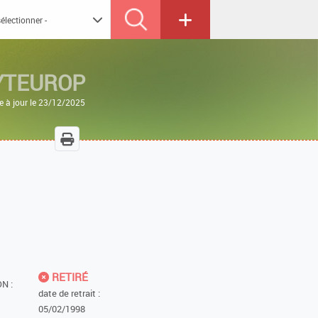
YTEUROP
e à jour le 23/12/2025
RETIRÉ
N :
date de retrait :
05/02/1998