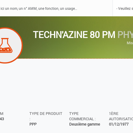
TECHN'AZINE 80 PM
PH
Mis
MM
TYPE DE PRODUIT
TYPE
1ÈRE
43
:
COMMERCIAL :
AUTORISATIO
PPP
Deuxième gamme
01/12/1977