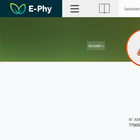
Accueil >
N° A
77005