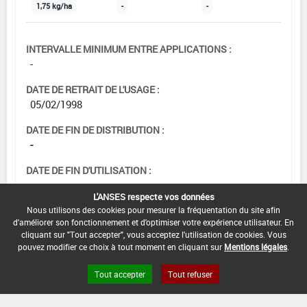
1,75 kg/ha
-
-
INTERVALLE MINIMUM ENTRE APPLICATIONS :
-
DATE DE RETRAIT DE L'USAGE :
05/02/1998
DATE DE FIN DE DISTRIBUTION :
-
DATE DE FIN D'UTILISATION :
-
L'ANSES respecte vos données
Nous utilisons des cookies pour mesurer la fréquentation du site afin
d'améliorer son fonctionnement et d'optimiser votre expérience utilisateur. En
cliquant sur "Tout accepter", vous acceptez l'utilisation de cookies. Vous
[12703104]
Vigne*Trt Part.Aer.*Tordeuses
pouvez modifier ce choix à tout moment en cliquant sur
Mentions légales
.
de la grappe
Tout accepter
Tout refuser
DOSE MAX
NOMBRE MAX
DÉLAIS AVANT
D'EMPLOI
D'APPLICATION
RÉCOLTE