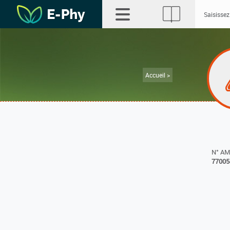
Accueil >
N° A
77005