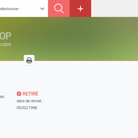
OP
12/2025
RETIRÉ
N :
date de retrait :
05/02/1998