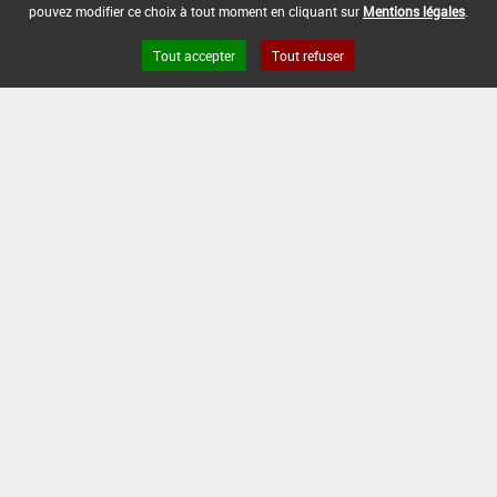
pouvez modifier ce choix à tout moment en cliquant sur
Mentions légales
.
Tout accepter
Tout refuser
Version du produit : v 2.0
FAQ et Contact
Open Data
Mentions légales
Site ANSES
Dphy
2.1.4