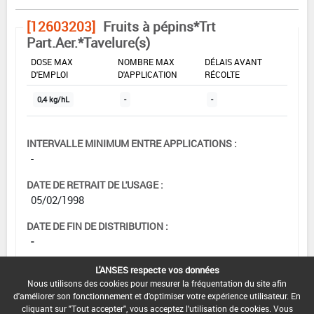
[12603203]
Fruits à pépins*Trt
Part.Aer.*Tavelure(s)
DOSE MAX
NOMBRE MAX
DÉLAIS AVANT
D'EMPLOI
D'APPLICATION
RÉCOLTE
0,4 kg/hL
-
-
INTERVALLE MINIMUM ENTRE APPLICATIONS :
-
DATE DE RETRAIT DE L'USAGE :
05/02/1998
DATE DE FIN DE DISTRIBUTION :
-
DATE DE FIN D'UTILISATION :
L'ANSES respecte vos données
-
Nous utilisons des cookies pour mesurer la fréquentation du site afin
d'améliorer son fonctionnement et d'optimiser votre expérience utilisateur. En
cliquant sur "Tout accepter", vous acceptez l'utilisation de cookies. Vous