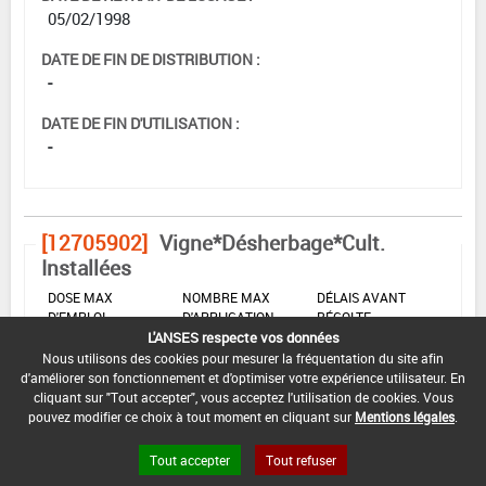
05/02/1998
DATE DE FIN DE DISTRIBUTION :
-
DATE DE FIN D'UTILISATION :
-
[12705902]
Vigne*Désherbage*Cult.
Installées
DOSE MAX
NOMBRE MAX
DÉLAIS AVANT
D'EMPLOI
D'APPLICATION
RÉCOLTE
L'ANSES respecte vos données
2,25 kg/ha
-
-
Nous utilisons des cookies pour mesurer la fréquentation du site afin
d'améliorer son fonctionnement et d'optimiser votre expérience utilisateur. En
cliquant sur "Tout accepter", vous acceptez l'utilisation de cookies. Vous
pouvez modifier ce choix à tout moment en cliquant sur
Mentions légales
.
INTERVALLE MINIMUM ENTRE APPLICATIONS :
-
Tout accepter
Tout refuser