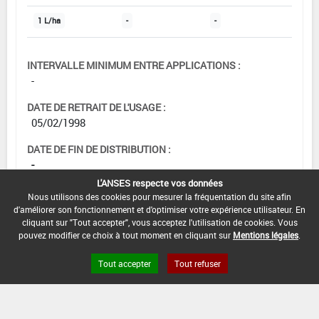
1 L/ha
-
-
INTERVALLE MINIMUM ENTRE APPLICATIONS :
-
DATE DE RETRAIT DE L'USAGE :
05/02/1998
DATE DE FIN DE DISTRIBUTION :
-
L'ANSES respecte vos données
DATE DE FIN D'UTILISATION :
Nous utilisons des cookies pour mesurer la fréquentation du site afin
-
d'améliorer son fonctionnement et d'optimiser votre expérience utilisateur. En
cliquant sur "Tout accepter", vous acceptez l'utilisation de cookies. Vous
pouvez modifier ce choix à tout moment en cliquant sur
Mentions légales
.
Tout accepter
Tout refuser
[15103229]
Orge*Trt
Part.Aer.*Rhynchosporiose
DOSE MAX
NOMBRE MAX
DÉLAIS AVANT
D'EMPLOI
D'APPLICATION
RÉCOLTE