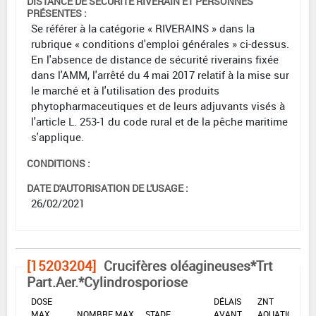
DISTANCE DE SÉCURITÉ RIVERAIN ET PERSONNES
PRÉSENTES :
Se référer à la catégorie « RIVERAINS » dans la
rubrique « conditions d'emploi générales » ci-dessus.
En l'absence de distance de sécurité riverains fixée
dans l'AMM, l'arrêté du 4 mai 2017 relatif à la mise sur
le marché et à l'utilisation des produits
phytopharmaceutiques et de leurs adjuvants visés à
l'article L. 253-1 du code rural et de la pêche maritime
s'applique.
CONDITIONS :
DATE D'AUTORISATION DE L'USAGE :
26/02/2021
[15203204]
Crucifères oléagineuses*Trt
Part.Aer.*Cylindrosporiose
DOSE
DÉLAIS
ZNT
MAX
NOMBRE MAX
STADE
AVANT
AQUATIQUE