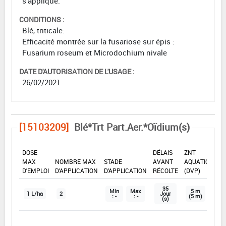
s'applique.
CONDITIONS :
Blé, triticale:
Efficacité montrée sur la fusariose sur épis :
Fusarium roseum et Microdochium nivale
DATE D'AUTORISATION DE L'USAGE :
26/02/2021
[15103209]
Blé*Trt Part.Aer.*Oïdium(s)
DOSE
DÉLAIS
ZNT
MAX
NOMBRE MAX
STADE
AVANT
AQUATIQUE
D'EMPLOI
D'APPLICATION
D'APPLICATION
RÉCOLTE
(DVP)
35
Min
Max
5 m
1 L/ha
2
Jour
: -
: -
(5 m)
(s)