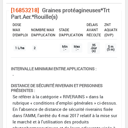
[16853218]
Graines protéagineuses*Trt
Part.Aer.*Rouille(s)
DOSE
DÉLAIS
ZNT
MAX
NOMBRE MAX
STADE
AVANT
AQUATIQUE
D'EMPLOI
D'APPLICATION
D'APPLICATION
RÉCOLTE
(DVP)
35
Min
Max
5 m
1 L/ha
2
Jour
: -
: -
(5 m)
(s)
INTERVALLE MINIMUM ENTRE APPLICATIONS :
-
DISTANCE DE SÉCURITÉ RIVERAIN ET PERSONNES
PRÉSENTES :
Se référer à la catégorie « RIVERAINS » dans la
rubrique « conditions d'emploi générales » ci-dessus.
En l'absence de distance de sécurité riverains fixée
dans l'AMM, l'arrêté du 4 mai 2017 relatif à la mise sur
le marché et à l'utilisation des produits
phytopharmaceutiques et de leurs adjuvants visés à