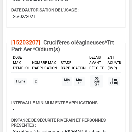
DATE D'AUTORISATION DE L'USAGE :
26/02/2021
[15203207]
Crucifères oléagineuses*Trt
Part.Aer.*Oïdium(s)
DOSE
DÉLAIS
ZNT
MAX
NOMBRE MAX
STADE
AVANT
AQUATIQUE
D'EMPLOI
D'APPLICATION
D'APPLICATION
RÉCOLTE
(DVP)
56
Min
Max
5 m
1 L/ha
2
Jour
: -
: -
(5 m)
(s)
INTERVALLE MINIMUM ENTRE APPLICATIONS :
-
DISTANCE DE SÉCURITÉ RIVERAIN ET PERSONNES
PRÉSENTES :
Se référer à la catégorie « RIVERAINS » dans la