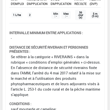
D'EMPLOI
D'APPLICATION
D'APPLICATION
RÉCOLTE
(DVP)
56
Min
Max
5 m
1 L/ha
2
Jour
: -
: -
(5 m)
(s)
INTERVALLE MINIMUM ENTRE APPLICATIONS :
-
DISTANCE DE SÉCURITÉ RIVERAIN ET PERSONNES
PRÉSENTES :
Se référer à la catégorie « RIVERAINS » dans la
rubrique « conditions d'emploi générales » ci-dessus.
En l'absence de distance de sécurité riverains fixée
dans l'AMM, l'arrêté du 4 mai 2017 relatif à la mise sur
le marché et à l'utilisation des produits
phytopharmaceutiques et de leurs adjuvants visés à
l'article L. 253-1 du code rural et de la pêche maritime
s'applique.
CONDITIONS :
sauf moutarde et cameline: