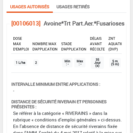
USAGES AUTORISÉS
USAGES RETIRÉS
[00106013]
Avoine*Trt Part.Aer.*Fusarioses
DOSE
DÉLAIS
ZNT
MAX
NOMBRE MAX
STADE
AVANT
AQUATIQUE
D'EMPLOI
D'APPLICATION
D'APPLICATION
RÉCOLTE
(DVP)
35
Min
Max
5 m
1 L/ha
2
Jour
: -
: -
(5 m)
(s)
INTERVALLE MINIMUM ENTRE APPLICATIONS :
-
DISTANCE DE SÉCURITÉ RIVERAIN ET PERSONNES
PRÉSENTES :
Se référer à la catégorie « RIVERAINS » dans la
rubrique « conditions d'emploi générales » ci-dessus.
En l'absence de distance de sécurité riverains fixée
dans l'AMM, l'arrêté du 4 mai 2017 relatif à la mise sur