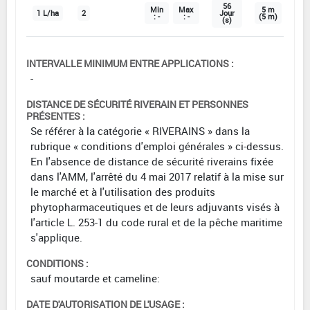
56
Min
Max
5 m
1 L/ha
2
Jour
: -
: -
(5 m)
(s)
INTERVALLE MINIMUM ENTRE APPLICATIONS :
-
DISTANCE DE SÉCURITÉ RIVERAIN ET PERSONNES
PRÉSENTES :
Se référer à la catégorie « RIVERAINS » dans la
rubrique « conditions d'emploi générales » ci-dessus.
En l'absence de distance de sécurité riverains fixée
dans l'AMM, l'arrêté du 4 mai 2017 relatif à la mise sur
le marché et à l'utilisation des produits
phytopharmaceutiques et de leurs adjuvants visés à
l'article L. 253-1 du code rural et de la pêche maritime
s'applique.
CONDITIONS :
sauf moutarde et cameline:
DATE D'AUTORISATION DE L'USAGE :