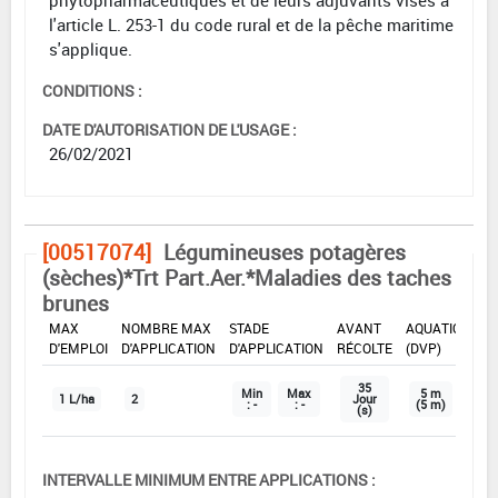
l'article L. 253-1 du code rural et de la pêche maritime
s'applique.
CONDITIONS :
DATE D'AUTORISATION DE L'USAGE :
26/02/2021
[00517074]
Légumineuses potagères
(sèches)*Trt Part.Aer.*Maladies des taches
brunes
DOSE
DÉLAIS
ZNT
MAX
NOMBRE MAX
STADE
AVANT
AQUATIQUE
D'EMPLOI
D'APPLICATION
D'APPLICATION
RÉCOLTE
(DVP)
35
Min
Max
5 m
1 L/ha
2
Jour
: -
: -
(5 m)
(s)
INTERVALLE MINIMUM ENTRE APPLICATIONS :