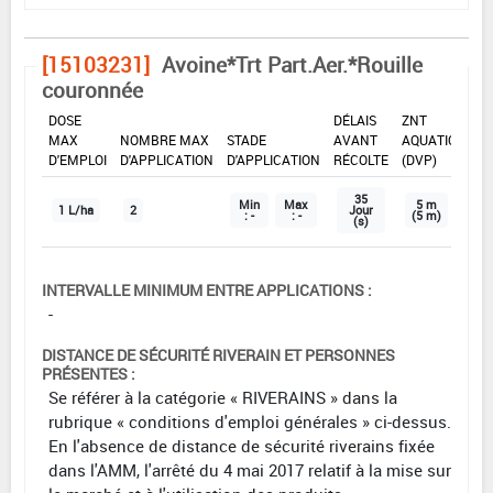
[15103231]
Avoine*Trt Part.Aer.*Rouille
couronnée
DOSE
DÉLAIS
ZNT
MAX
NOMBRE MAX
STADE
AVANT
AQUATIQUE
D'EMPLOI
D'APPLICATION
D'APPLICATION
RÉCOLTE
(DVP)
35
Min
Max
5 m
1 L/ha
2
Jour
: -
: -
(5 m)
(s)
INTERVALLE MINIMUM ENTRE APPLICATIONS :
-
DISTANCE DE SÉCURITÉ RIVERAIN ET PERSONNES
PRÉSENTES :
Se référer à la catégorie « RIVERAINS » dans la
rubrique « conditions d'emploi générales » ci-dessus.
En l'absence de distance de sécurité riverains fixée
dans l'AMM, l'arrêté du 4 mai 2017 relatif à la mise sur