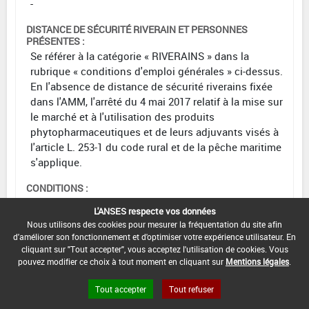
-
DISTANCE DE SÉCURITÉ RIVERAIN ET PERSONNES
PRÉSENTES :
Se référer à la catégorie « RIVERAINS » dans la
rubrique « conditions d'emploi générales » ci-dessus.
En l'absence de distance de sécurité riverains fixée
dans l'AMM, l'arrêté du 4 mai 2017 relatif à la mise sur
le marché et à l'utilisation des produits
phytopharmaceutiques et de leurs adjuvants visés à
l'article L. 253-1 du code rural et de la pêche maritime
s'applique.
CONDITIONS :
L'ANSES respecte vos données
DATE D'AUTORISATION DE L'USAGE :
Nous utilisons des cookies pour mesurer la fréquentation du site afin
26/02/2021
d'améliorer son fonctionnement et d'optimiser votre expérience utilisateur. En
cliquant sur "Tout accepter", vous acceptez l'utilisation de cookies. Vous
pouvez modifier ce choix à tout moment en cliquant sur
Mentions légales
.
[00517115]
Légumineuses potagères
Tout accepter
Tout refuser
(sèches)*Trt Part.Aer.*Oïdium(s)