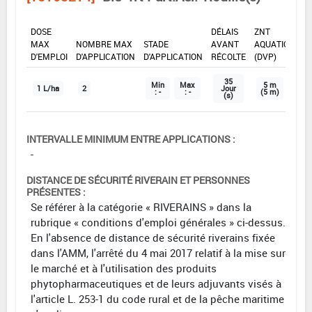
DOSE
DÉLAIS
ZNT
MAX
NOMBRE MAX
STADE
AVANT
AQUATIQUE
D'EMPLOI
D'APPLICATION
D'APPLICATION
RÉCOLTE
(DVP)
35
Min
Max
5 m
1 L/ha
2
Jour
: -
: -
(5 m)
(s)
INTERVALLE MINIMUM ENTRE APPLICATIONS :
-
DISTANCE DE SÉCURITÉ RIVERAIN ET PERSONNES
PRÉSENTES :
Se référer à la catégorie « RIVERAINS » dans la
rubrique « conditions d'emploi générales » ci-dessus.
En l'absence de distance de sécurité riverains fixée
dans l'AMM, l'arrêté du 4 mai 2017 relatif à la mise sur
le marché et à l'utilisation des produits
phytopharmaceutiques et de leurs adjuvants visés à
l'article L. 253-1 du code rural et de la pêche maritime