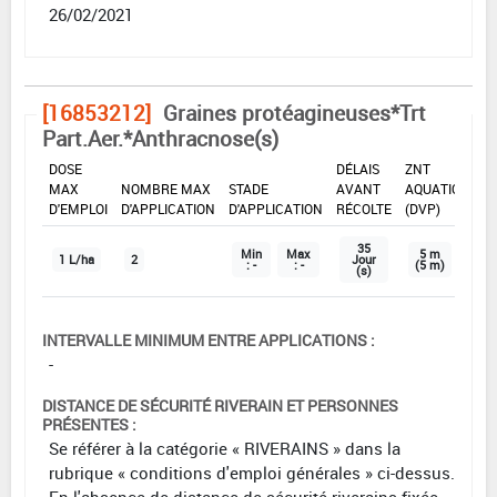
26/02/2021
[16853212]
Graines protéagineuses*Trt
Part.Aer.*Anthracnose(s)
DOSE
DÉLAIS
ZNT
MAX
NOMBRE MAX
STADE
AVANT
AQUATIQUE
D'EMPLOI
D'APPLICATION
D'APPLICATION
RÉCOLTE
(DVP)
35
Min
Max
5 m
1 L/ha
2
Jour
: -
: -
(5 m)
(s)
INTERVALLE MINIMUM ENTRE APPLICATIONS :
-
DISTANCE DE SÉCURITÉ RIVERAIN ET PERSONNES
PRÉSENTES :
Se référer à la catégorie « RIVERAINS » dans la
rubrique « conditions d'emploi générales » ci-dessus.
En l'absence de distance de sécurité riverains fixée