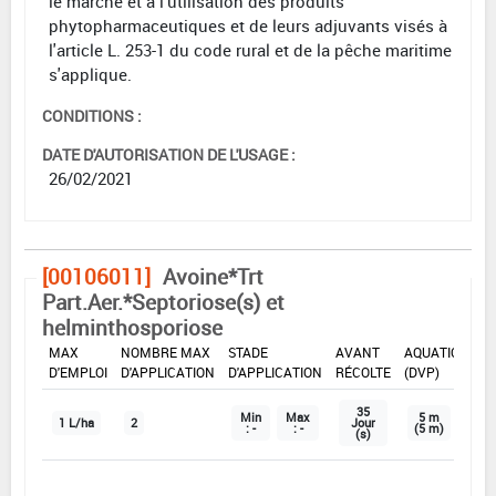
le marché et à l'utilisation des produits
phytopharmaceutiques et de leurs adjuvants visés à
l'article L. 253-1 du code rural et de la pêche maritime
s'applique.
CONDITIONS :
DATE D'AUTORISATION DE L'USAGE :
26/02/2021
[00106011]
Avoine*Trt
Part.Aer.*Septoriose(s) et
helminthosporiose
DOSE
DÉLAIS
ZNT
MAX
NOMBRE MAX
STADE
AVANT
AQUATIQUE
D'EMPLOI
D'APPLICATION
D'APPLICATION
RÉCOLTE
(DVP)
35
Min
Max
5 m
1 L/ha
2
Jour
: -
: -
(5 m)
(s)