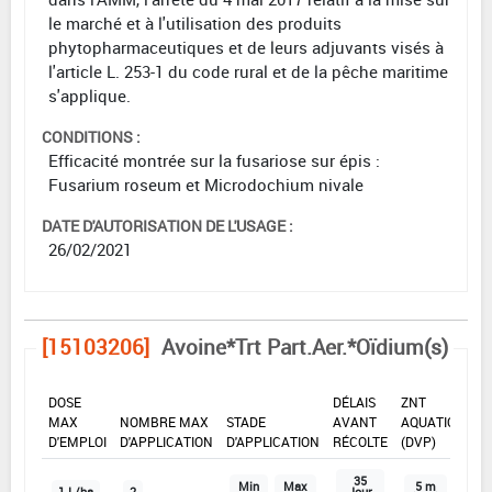
le marché et à l'utilisation des produits
phytopharmaceutiques et de leurs adjuvants visés à
l'article L. 253-1 du code rural et de la pêche maritime
s'applique.
CONDITIONS :
Efficacité montrée sur la fusariose sur épis :
Fusarium roseum et Microdochium nivale
DATE D'AUTORISATION DE L'USAGE :
26/02/2021
[15103206]
Avoine*Trt Part.Aer.*Oïdium(s)
DOSE
DÉLAIS
ZNT
MAX
NOMBRE MAX
STADE
AVANT
AQUATIQUE
D'EMPLOI
D'APPLICATION
D'APPLICATION
RÉCOLTE
(DVP)
35
Min
Max
5 m
1 L/ha
2
Jour