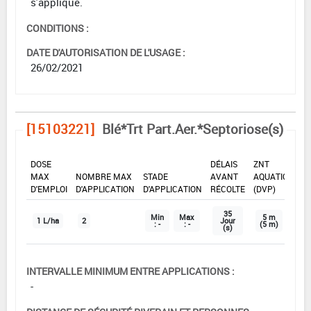
s'applique.
CONDITIONS :
DATE D'AUTORISATION DE L'USAGE :
26/02/2021
[15103221]
Blé*Trt Part.Aer.*Septoriose(s)
DOSE
DÉLAIS
ZNT
MAX
NOMBRE MAX
STADE
AVANT
AQUATIQUE
D'EMPLOI
D'APPLICATION
D'APPLICATION
RÉCOLTE
(DVP)
35
Min
Max
5 m
1 L/ha
2
Jour
: -
: -
(5 m)
(s)
INTERVALLE MINIMUM ENTRE APPLICATIONS :
-