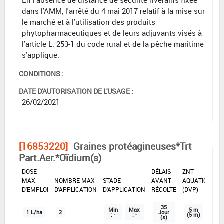
dans l'AMM, l'arrêté du 4 mai 2017 relatif à la mise sur
le marché et à l'utilisation des produits
phytopharmaceutiques et de leurs adjuvants visés à
l'article L. 253-1 du code rural et de la pêche maritime
s'applique.
CONDITIONS :
DATE D'AUTORISATION DE L'USAGE :
26/02/2021
[16853220]
Graines protéagineuses*Trt
Part.Aer.*Oïdium(s)
DOSE
DÉLAIS
ZNT
MAX
NOMBRE MAX
STADE
AVANT
AQUATIQUE
D'EMPLOI
D'APPLICATION
D'APPLICATION
RÉCOLTE
(DVP)
35
Min
Max
5 m
1 L/ha
2
Jour
: -
: -
(5 m)
(s)