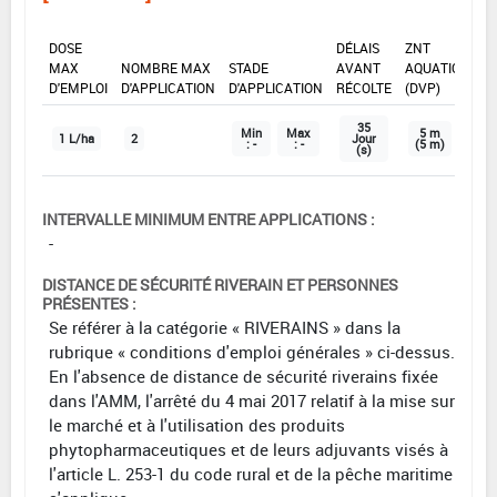
DOSE
DÉLAIS
ZNT
MAX
NOMBRE MAX
STADE
AVANT
AQUATIQUE
D'EMPLOI
D'APPLICATION
D'APPLICATION
RÉCOLTE
(DVP)
35
Min
Max
5 m
1 L/ha
2
Jour
: -
: -
(5 m)
(s)
INTERVALLE MINIMUM ENTRE APPLICATIONS :
-
DISTANCE DE SÉCURITÉ RIVERAIN ET PERSONNES
PRÉSENTES :
Se référer à la catégorie « RIVERAINS » dans la
rubrique « conditions d'emploi générales » ci-dessus.
En l'absence de distance de sécurité riverains fixée
dans l'AMM, l'arrêté du 4 mai 2017 relatif à la mise sur
le marché et à l'utilisation des produits
phytopharmaceutiques et de leurs adjuvants visés à
l'article L. 253-1 du code rural et de la pêche maritime