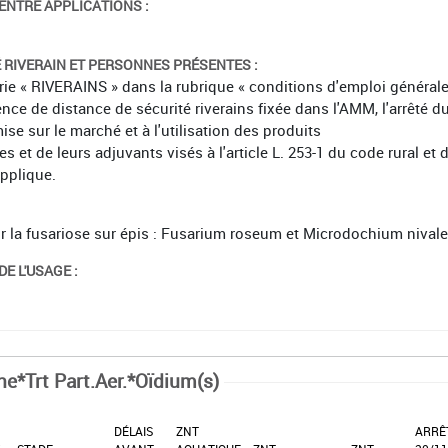
ENTRE APPLICATIONS :
É RIVERAIN ET PERSONNES PRÉSENTES :
orie « RIVERAINS » dans la rubrique « conditions d'emploi général
ence de distance de sécurité riverains fixée dans l'AMM, l'arrêté d
mise sur le marché et à l'utilisation des produits
et de leurs adjuvants visés à l'article L. 253-1 du code rural et 
applique.
ur la fusariose sur épis : Fusarium roseum et Microdochium nivale
E L'USAGE :
ne*Trt Part.Aer.*Oïdium(s)
DÉLAIS
ZNT
ARRÊ