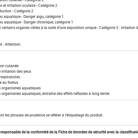
 et irritation oculaire - Catégorie 2
uction - Catégorie 2
eu aquatique - Danger aigu, catégorie 1
eu aquatique - Danger chronique, catégorie 1
 certains organes cibles à la suite d'une exposition unique - Catégorie 3 : irritation 
t : Attention
ion cutanée
irritation des yeux
 respiratoires
e au foetus
es organismes aquatiques
s organismes aquatiques, entraîne des effets néfastes à long terme
t les phrases de prudence se référer à l'étiquetage du produit.
st responsable de la conformité de la Fiche de données de sécurité avec la classificat