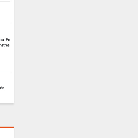
eau. En
 mètres
vée