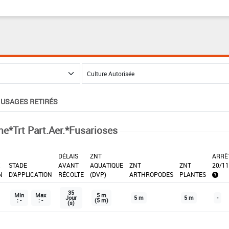
USAGES RETIRÉS
ne*Trt Part.Aer.*Fusarioses
DÉLAIS
ZNT
ARRÊ
X
STADE
AVANT
AQUATIQUE
ZNT
ZNT
20/11
N
D'APPLICATION
RÉCOLTE
(DVP)
ARTHROPODES
PLANTES
35
Min
Max
5 m
Jour
5 m
5 m
-
: -
: -
(5 m)
(s)