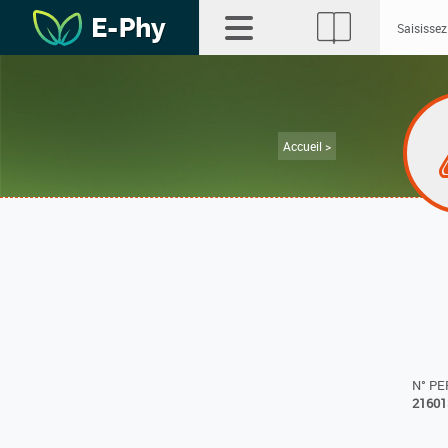
Accueil >
N° P
21601