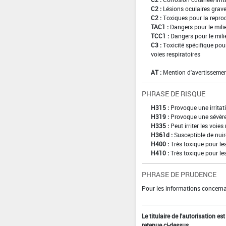
C2 :
Lésions oculaires graves
C2 :
Toxiques pour la reprod
TAC1 :
Dangers pour le mili
TCC1 :
Dangers pour le mili
C3 :
Toxicité spécifique pour
voies respiratoires
AT :
Mention d'avertissemen
PHRASE DE RISQUE
H315 :
Provoque une irritat
H319 :
Provoque une sévère 
H335 :
Peut irriter les voies
H361d :
Susceptible de nuir
H400 :
Très toxique pour l
H410 :
Très toxique pour le
PHRASE DE PRUDENCE
Pour les informations concernan
Le titulaire de l'autorisation e
retenue ci-dessus.