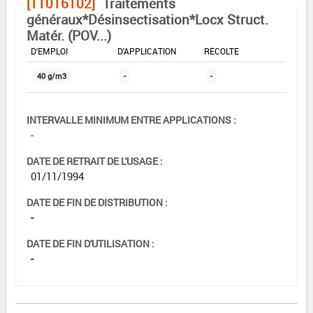
[11016102]
Traitements
généraux*Désinsectisation*Locx Struct.
Matér. (POV...)
DOSE MAX
NOMBRE MAX
DÉLAIS AVANT
D'EMPLOI
D'APPLICATION
RÉCOLTE
40 g/m3
-
-
INTERVALLE MINIMUM ENTRE APPLICATIONS :
-
DATE DE RETRAIT DE L'USAGE :
01/11/1994
DATE DE FIN DE DISTRIBUTION :
-
DATE DE FIN D'UTILISATION :
-