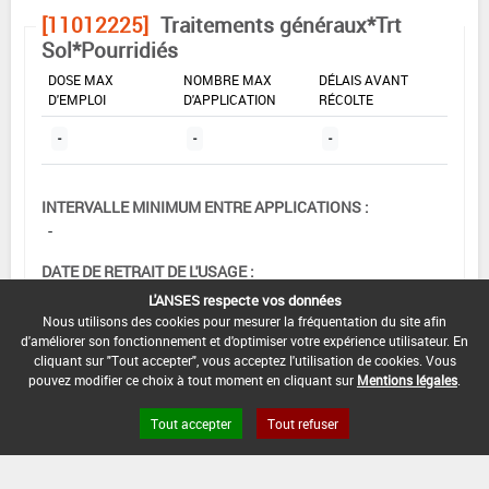
[11012225]
Traitements généraux*Trt
Sol*Pourridiés
DOSE MAX
NOMBRE MAX
DÉLAIS AVANT
D'EMPLOI
D'APPLICATION
RÉCOLTE
-
-
-
INTERVALLE MINIMUM ENTRE APPLICATIONS :
-
DATE DE RETRAIT DE L'USAGE :
01/11/1994
L'ANSES respecte vos données
Nous utilisons des cookies pour mesurer la fréquentation du site afin
DATE DE FIN DE DISTRIBUTION :
d'améliorer son fonctionnement et d'optimiser votre expérience utilisateur. En
-
cliquant sur "Tout accepter", vous acceptez l'utilisation de cookies. Vous
pouvez modifier ce choix à tout moment en cliquant sur
Mentions légales
.
DATE DE FIN D'UTILISATION :
-
Tout accepter
Tout refuser