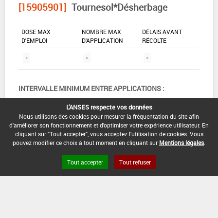
[15905901]
Tournesol*Désherbage
DOSE MAX
NOMBRE MAX
DÉLAIS AVANT
D'EMPLOI
D'APPLICATION
RÉCOLTE
-
-
-
INTERVALLE MINIMUM ENTRE APPLICATIONS :
-
L'ANSES respecte vos données
DATE DE RETRAIT DE L'USAGE :
Nous utilisons des cookies pour mesurer la fréquentation du site afin
d'améliorer son fonctionnement et d'optimiser votre expérience utilisateur. En
01/11/1987
cliquant sur "Tout accepter", vous acceptez l'utilisation de cookies. Vous
pouvez modifier ce choix à tout moment en cliquant sur
Mentions légales
.
DATE DE FIN DE DISTRIBUTION :
-
Tout accepter
Tout refuser
DATE DE FIN D'UTILISATION :
-