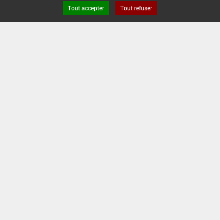
Tout accepter
Tout refuser
Version du produit : v 2.0
FAQ et Contact
Open Data
Mentions légales
Site ANSES
Dphy
2.1.4