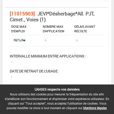
[11015903]
JEVI*Désherbage*All. PJT,
Cimet., Voies (1)
DOSE MAX
NOMBRE MAX
DÉLAIS AVANT
D'EMPLOI
D'APPLICATION
RÉCOLTE
10,7 L/ha
-
-
INTERVALLE MINIMUM ENTRE APPLICATIONS :
-
DATE DE RETRAIT DE L'USAGE :
-
DATE DE FIN DE DISTRIBUTION :
L'ANSES respecte vos données
30/05/2008
Nous utilisons des cookies pour mesurer la fréquentation du site afin
d'améliorer son fonctionnement et d'optimiser votre expérience utilisateur. En
DATE DE FIN D'UTILISATION :
cliquant sur "Tout accepter", vous acceptez l'utilisation de cookies. Vous
13/12/2008
pouvez modifier ce choix à tout moment en cliquant sur
Mentions légales
.