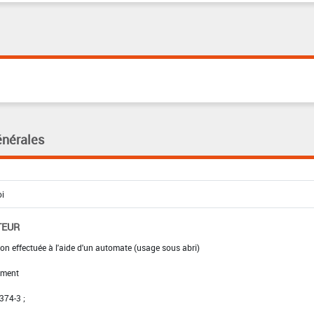
énérales
TEUR
ion effectuée à l'aide d'un automate (usage sous abri)
ement
 374-3 ;