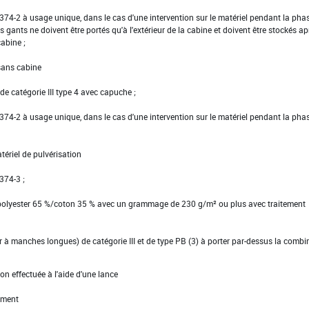
EN 374-2 à usage unique, dans le cas d'une intervention sur le matériel pendant la pha
s gants ne doivent être portés qu'à l'extérieur de la cabine et doivent être stockés ap
cabine ;
 sans cabine
e catégorie III type 4 avec capuche ;
EN 374-2 à usage unique, dans le cas d'une intervention sur le matériel pendant la pha
tériel de pulvérisation
 374-3 ;
 polyester 65 %/coton 35 % avec un grammage de 230 g/m² ou plus avec traitement
ier à manches longues) de catégorie III et de type PB (3) à porter par-dessus la comb
on effectuée à l'aide d'une lance
ement