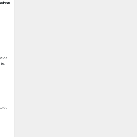
inaison
se de
rès
se de