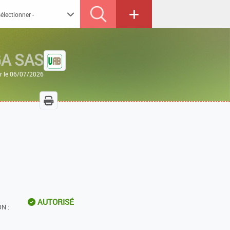
A SAS
ur le 06/07/2026
AUTORISÉ
N :