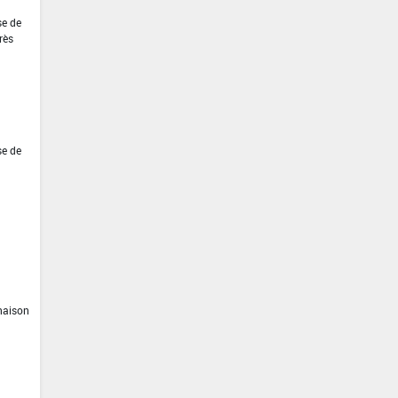
se de
rès
se de
inaison