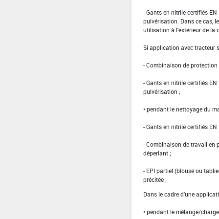
- Gants en nitrile certifiés 
pulvérisation. Dans ce cas, le
utilisation à l'extérieur de la 
Si application avec tracteur
- Combinaison de protection d
- Gants en nitrile certifiés 
pulvérisation ;
• pendant le nettoyage du ma
- Gants en nitrile certifiés EN
- Combinaison de travail en
déperlant ;
- EPI partiel (blouse ou tabl
précitée ;
Dans le cadre d'une applicati
• pendant le mélange/charg