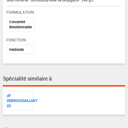
Sous forme de : dichlorprop ester de butylglycol : 240 g/L
FORMULATION
Concentré
émulsionnable
FONCTION
Herbicide
Spécialité similaire à
DEBROUSSAILLANT
2D