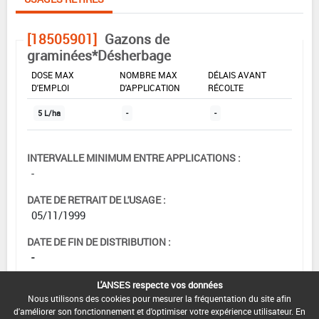
[18505901]
Gazons de
graminées*Désherbage
DOSE MAX
NOMBRE MAX
DÉLAIS AVANT
D'EMPLOI
D'APPLICATION
RÉCOLTE
5 L/ha
-
-
INTERVALLE MINIMUM ENTRE APPLICATIONS :
-
DATE DE RETRAIT DE L'USAGE :
05/11/1999
DATE DE FIN DE DISTRIBUTION :
-
DATE DE FIN D'UTILISATION :
L'ANSES respecte vos données
-
Nous utilisons des cookies pour mesurer la fréquentation du site afin
d'améliorer son fonctionnement et d'optimiser votre expérience utilisateur. En