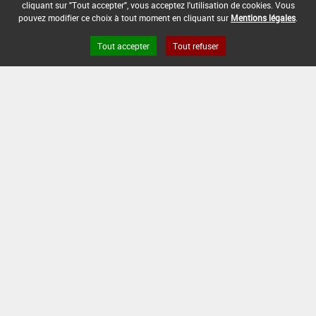
cliquant sur "Tout accepter", vous acceptez l'utilisation de cookies. Vous
pouvez modifier ce choix à tout moment en cliquant sur
Mentions légales
.
Tout accepter
Tout refuser
Version du produit : v 2.0
FAQ et Contact
Open Data
Mentions légales
Site ANSES
Dphy
2.1.4