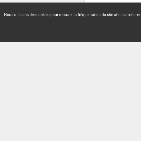
Nous utilisons des cookies pour mesurer la fréquentation du site afin d'améliorer 
Version du produit : v 2.0
FAQ et Contact
Open Data
Mention