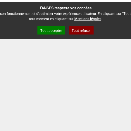
L'ANSES respecte vos données
son fonctionnement et d'optimiser votre expérience utilisateur. En cliquant sur "Tout
tout moment en cliquant sur
Mentions légales
.
Tout accepter
Tout refuser
s légales
Site ANSES
Dphy