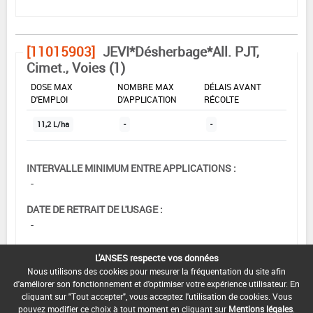
[11015903]
JEVI*Désherbage*All. PJT,
Cimet., Voies (1)
DOSE MAX
NOMBRE MAX
DÉLAIS AVANT
D'EMPLOI
D'APPLICATION
RÉCOLTE
11,2 L/ha
-
-
INTERVALLE MINIMUM ENTRE APPLICATIONS :
-
DATE DE RETRAIT DE L'USAGE :
-
DATE DE FIN DE DISTRIBUTION :
L'ANSES respecte vos données
30/05/2008
Nous utilisons des cookies pour mesurer la fréquentation du site afin
d'améliorer son fonctionnement et d'optimiser votre expérience utilisateur. En
DATE DE FIN D'UTILISATION :
cliquant sur "Tout accepter", vous acceptez l'utilisation de cookies. Vous
13/12/2008
pouvez modifier ce choix à tout moment en cliquant sur
Mentions légales
.