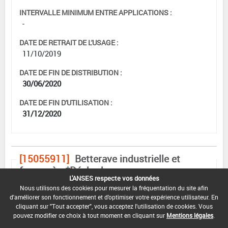
INTERVALLE MINIMUM ENTRE APPLICATIONS :
-
DATE DE RETRAIT DE L'USAGE :
11/10/2019
DATE DE FIN DE DISTRIBUTION :
30/06/2020
DATE DE FIN D'UTILISATION :
31/12/2020
[15055911]
Betterave industrielle et
fourragère*Désherbage
L'ANSES respecte vos données
DOSE MAX
NOMBRE MAX
DÉLAIS AVANT
Nous utilisons des cookies pour mesurer la fréquentation du site afin
D'EMPLOI
D'APPLICATION
RÉCOLTE
d'améliorer son fonctionnement et d'optimiser votre expérience utilisateur. En
cliquant sur "Tout accepter", vous acceptez l'utilisation de cookies. Vous
F
2 kg/ha
1
pouvez modifier ce choix à tout moment en cliquant sur
Mentions légales
.
(BBCH -)