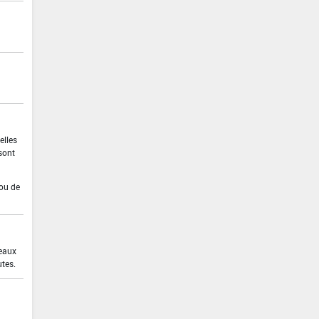
elles
sont
 ou de
 eaux
utes.