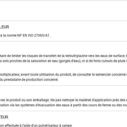
LEUR
e à la norme NF EN ISO 27065/A1.
ant de limiter les risques de transfert de la terbuthylazine vers les eaux de surface, t
s sols proches de la saturation en eau (gorgés d'eau), ni si de forts cumuls de pluie 
r multiplicateur, avant toute utilisation du produit, de consulter le semencier concerné
 du prestataire de production concerné.
 avec le produit ou son emballage. Ne pas nettoyer le matériel d'application près des
nation via les systèmes d'évacuation des eaux à partir des cours de ferme ou des ro
TEUR
on effectuée à l'aide d'un pulvérisateur à rampe