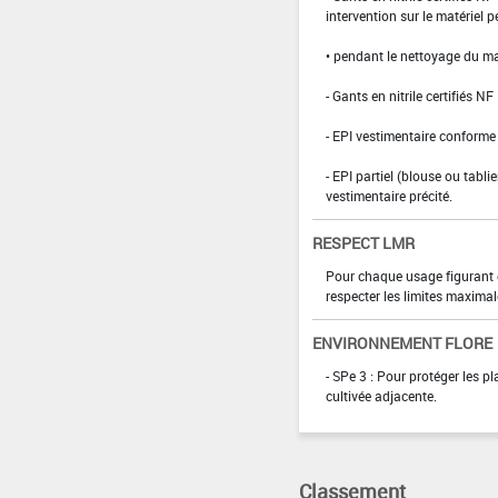
intervention sur le matériel 
• pendant le nettoyage du ma
- Gants en nitrile certifiés 
- EPI vestimentaire conform
- EPI partiel (blouse ou tabli
vestimentaire précité.
RESPECT LMR
Pour chaque usage figurant da
respecter les limites maximal
ENVIRONNEMENT FLORE
- SPe 3 : Pour protéger les p
cultivée adjacente.
Classement