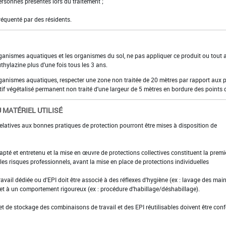
personnes présentes lors du traitement ;
fréquenté par des résidents.
rganismes aquatiques et les organismes du sol, ne pas appliquer ce produit ou tout 
thylazine plus d'une fois tous les 3 ans.
organismes aquatiques, respecter une zone non traitée de 20 mètres par rapport aux 
if végétalisé permanent non traité d'une largeur de 5 mètres en bordure des points 
 MATÉRIEL UTILISÉ
elatives aux bonnes pratiques de protection pourront être mises à disposition de
adapté et entretenu et la mise en œuvre de protections collectives constituent la premi
es risques professionnels, avant la mise en place de protections individuelles
ravail dédiée ou d'EPI doit être associé à des réflexes d'hygiène (ex : lavage des main
 et à un comportement rigoureux (ex : procédure d'habillage/déshabillage).
et de stockage des combinaisons de travail et des EPI réutilisables doivent être con