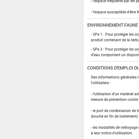
- l'espace fréquenté par les 
- l'espace susceptible d'être 
ENVIRONNEMENT FAUNE
- SPe 1 : Pour protéger les o
produit contenant de la terbu
- SPe 3 : Pour protéger les 
d'eau comportant un disposit
CONDITIONS D'EMPLOI DU
Des informations générales r
l'utilisateur :
- l'utilisation d'un matériel 
mesure de prévention contre l
- le port de combinaison de t
douche en fin de traitement)
- les modalités de nettoyage 
à leur notice d'utilisation.