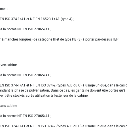
ement
NF EN ISO 374-1/A1 et NF EN 16523-1+A1 (type A) ;
e à la norme NF EN ISO 27065/A1 ;
er à manches longues) de catégorie III et de type PB (3) à porter par-dessus l'EPI
avec cabine
e à la norme NF EN ISO 27065/A1 ;
NF EN ISO 374-1/A1 et NF EN ISO 374-2 (types A, B ou C) à usage unique, dans le cas 
pendant la phase de pulvérisation. Dans ce cas, les gants ne doivent être portés qu'à
vent être stockés après utilisation à l'extérieur de la cabine ;
 sans cabine
e à la norme NF EN ISO 27065/A1 ;
NF EN ISO 374-1/A1 et NF EN ISO 374-2 (types A, B ou C) à usage unique, dans le cas 