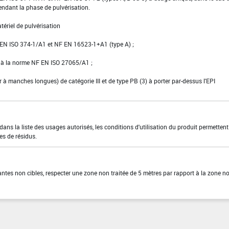
pendant la phase de pulvérisation.
tériel de pulvérisation
NF EN ISO 374-1/A1 et NF EN 16523-1+A1 (type A) ;
e à la norme NF EN ISO 27065/A1 ;
er à manches longues) de catégorie III et de type PB (3) à porter par-dessus l'EPI
ns la liste des usages autorisés, les conditions d'utilisation du produit permettent
es de résidus.
lantes non cibles, respecter une zone non traitée de 5 mètres par rapport à la zone n