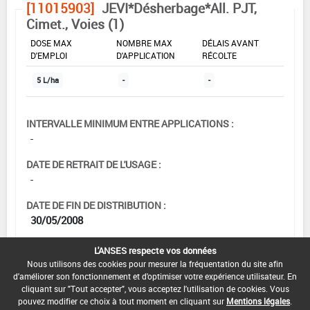
[11015903]
JEVI*Désherbage*All. PJT,
Cimet., Voies (1)
DOSE MAX
NOMBRE MAX
DÉLAIS AVANT
D'EMPLOI
D'APPLICATION
RÉCOLTE
5 L/ha
-
-
INTERVALLE MINIMUM ENTRE APPLICATIONS :
-
DATE DE RETRAIT DE L'USAGE :
-
DATE DE FIN DE DISTRIBUTION :
30/05/2008
DATE DE FIN D'UTILISATION :
L'ANSES respecte vos données
13/12/2008
Nous utilisons des cookies pour mesurer la fréquentation du site afin
d'améliorer son fonctionnement et d'optimiser votre expérience utilisateur. En
cliquant sur "Tout accepter", vous acceptez l'utilisation de cookies. Vous
pouvez modifier ce choix à tout moment en cliquant sur
Mentions légales
.