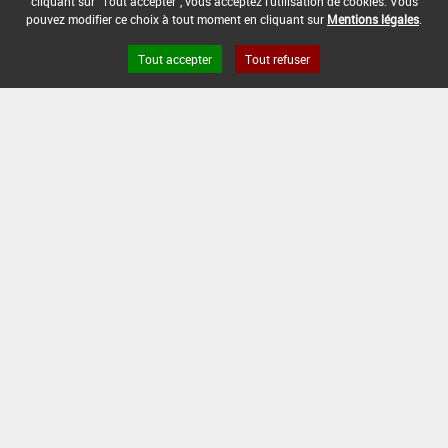
cliquant sur "Tout accepter", vous acceptez l'utilisation de cookies. Vous
pouvez modifier ce choix à tout moment en cliquant sur
Mentions légales
.
Tout accepter
Tout refuser
Version du produit : v 2.0
FAQ et Contact
Open Data
Mentions légales
Site ANSES
Dphy
2.1.4