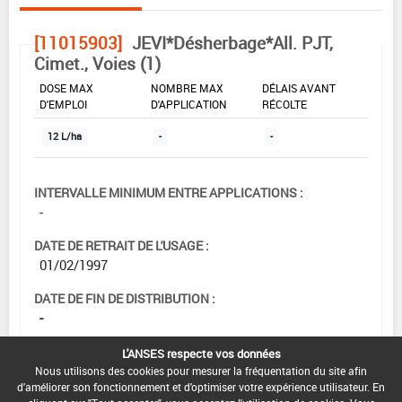
[11015903]
JEVI*Désherbage*All. PJT,
Cimet., Voies (1)
DOSE MAX
NOMBRE MAX
DÉLAIS AVANT
D'EMPLOI
D'APPLICATION
RÉCOLTE
12 L/ha
-
-
INTERVALLE MINIMUM ENTRE APPLICATIONS :
-
DATE DE RETRAIT DE L'USAGE :
01/02/1997
DATE DE FIN DE DISTRIBUTION :
-
DATE DE FIN D'UTILISATION :
L'ANSES respecte vos données
-
Nous utilisons des cookies pour mesurer la fréquentation du site afin
d'améliorer son fonctionnement et d'optimiser votre expérience utilisateur. En