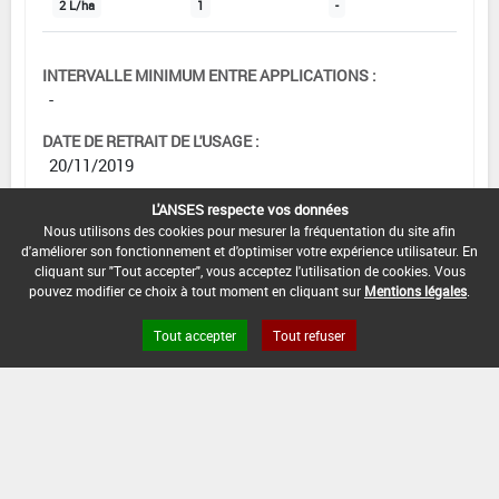
2 L/ha
1
-
INTERVALLE MINIMUM ENTRE APPLICATIONS :
-
DATE DE RETRAIT DE L'USAGE :
20/11/2019
DATE DE FIN DE DISTRIBUTION :
L'ANSES respecte vos données
20/02/2020
Nous utilisons des cookies pour mesurer la fréquentation du site afin
d'améliorer son fonctionnement et d'optimiser votre expérience utilisateur. En
cliquant sur "Tout accepter", vous acceptez l'utilisation de cookies. Vous
DATE DE FIN D'UTILISATION :
pouvez modifier ce choix à tout moment en cliquant sur
Mentions légales
.
20/05/2020
Tout accepter
Tout refuser
[00517100]
Pois écossés frais*Trt
Part.Aer.*Pourriture grise et sclérotinioses
DOSE MAX
NOMBRE MAX
DÉLAIS AVANT
D'EMPLOI
D'APPLICATION
RÉCOLTE