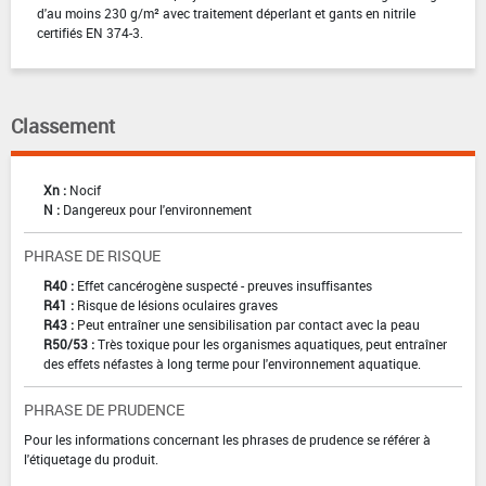
d'au moins 230 g/m² avec traitement déperlant et gants en nitrile
certifiés EN 374-3.
Classement
Xn :
Nocif
N :
Dangereux pour l'environnement
PHRASE DE RISQUE
R40 :
Effet cancérogène suspecté - preuves insuffisantes
R41 :
Risque de lésions oculaires graves
R43 :
Peut entraîner une sensibilisation par contact avec la peau
R50/53 :
Très toxique pour les organismes aquatiques, peut entraîner
des effets néfastes à long terme pour l'environnement aquatique.
PHRASE DE PRUDENCE
Pour les informations concernant les phrases de prudence se référer à
l'étiquetage du produit.