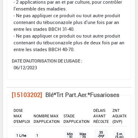
- 2 applications par an et par culture, pour contrôler
l'ensemble des maladies.
- Ne pas appliquer ce produit ou tout autre produit
contenant du tébuconazole plus d'une fois par an
entre les stades BBCH 31-40.
- Ne pas appliquer ce produit ou tout autre produit
contenant du tébuconazole plus de deux fois par an
entre les stades BBCH 40-70.
DATE D'AUTORISATION DE L'USAGE :
06/12/2023
[15103202]
Blé*Trt Part.Aer.*Fusarioses
DOSE
DÉLAIS
ZNT
MAX
NOMBRE MAX
STADE
AVANT
AQUATIQUE
D'EMPLOI
D'APPLICATION
D'APPLICATION
RÉCOLTE
(DVP)
35
Min
Max
5 m
1 L/ha
1
Jour
: 31
: 70
(5 m)