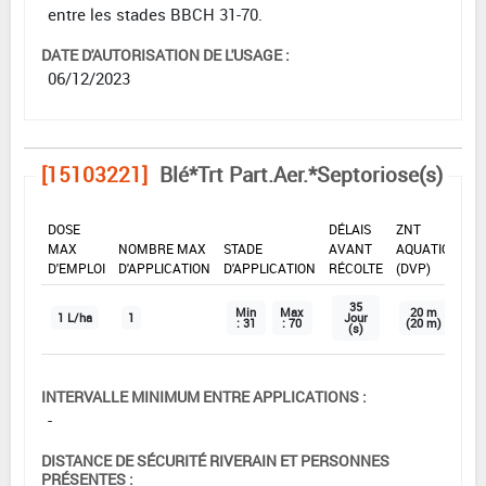
entre les stades BBCH 31-70.
DATE D'AUTORISATION DE L'USAGE :
06/12/2023
[15103221]
Blé*Trt Part.Aer.*Septoriose(s)
DOSE
DÉLAIS
ZNT
MAX
NOMBRE MAX
STADE
AVANT
AQUATIQUE
D'EMPLOI
D'APPLICATION
D'APPLICATION
RÉCOLTE
(DVP)
35
Min
Max
20 m
1 L/ha
1
Jour
: 31
: 70
(20 m)
(s)
INTERVALLE MINIMUM ENTRE APPLICATIONS :
-
DISTANCE DE SÉCURITÉ RIVERAIN ET PERSONNES
PRÉSENTES :