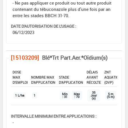
- Ne pas appliquer ce produit ou tout autre produit
contenant du tébuconazole plus d'une fois par an
entre les stades BBCH 31-70.
DATE D'AUTORISATION DE L'USAGE :
06/12/2023
[15103209]
Blé*Trt Part.Aer.*Oïdium(s)
DOSE
DÉLAIS
ZNT
MAX
NOMBRE MAX
STADE
AVANT
AQUATIQUE
D'EMPLOI
D'APPLICATION
D'APPLICATION
RÉCOLTE
(DVP)
35
Min
Max
5 m
1 L/ha
1
Jour
: 31
: 70
(5 m)
(s)
INTERVALLE MINIMUM ENTRE APPLICATIONS :
-