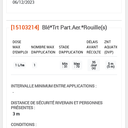
06/12/2023
[15103214]
Blé*Trt Part.Aer.*Rouille(s)
DOSE
DÉLAIS
ZNT
MAX
NOMBRE MAX
STADE
AVANT
AQUATIQUE
D'EMPLOI
D'APPLICATION
D'APPLICATION
RÉCOLTE
(DVP)
35
Min
Max
5 m
1 L/ha
1
Jour
: 31
: 70
(5 m)
(s)
INTERVALLE MINIMUM ENTRE APPLICATIONS :
-
DISTANCE DE SÉCURITÉ RIVERAIN ET PERSONNES
PRÉSENTES :
3 m
CONDITIONS :