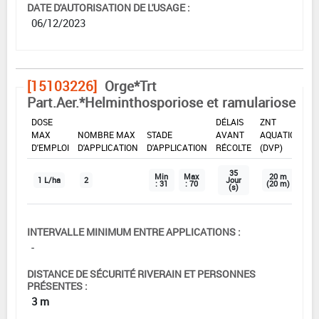
DATE D'AUTORISATION DE L'USAGE :
06/12/2023
[15103226]
Orge*Trt
Part.Aer.*Helminthosporiose et ramulariose
DOSE
DÉLAIS
ZNT
MAX
NOMBRE MAX
STADE
AVANT
AQUATIQUE
D'EMPLOI
D'APPLICATION
D'APPLICATION
RÉCOLTE
(DVP)
35
Min
Max
20 m
1 L/ha
2
Jour
: 31
: 70
(20 m)
(s)
INTERVALLE MINIMUM ENTRE APPLICATIONS :
-
DISTANCE DE SÉCURITÉ RIVERAIN ET PERSONNES
PRÉSENTES :
3 m