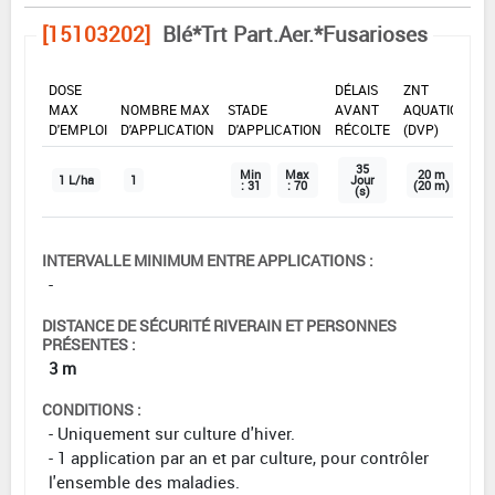
[15103202]
Blé*Trt Part.Aer.*Fusarioses
DOSE
DÉLAIS
ZNT
MAX
NOMBRE MAX
STADE
AVANT
AQUATIQUE
D'EMPLOI
D'APPLICATION
D'APPLICATION
RÉCOLTE
(DVP)
35
Min
Max
20 m
1 L/ha
1
Jour
: 31
: 70
(20 m)
(s)
INTERVALLE MINIMUM ENTRE APPLICATIONS :
-
DISTANCE DE SÉCURITÉ RIVERAIN ET PERSONNES
PRÉSENTES :
3 m
CONDITIONS :
- Uniquement sur culture d'hiver.
- 1 application par an et par culture, pour contrôler
l'ensemble des maladies.