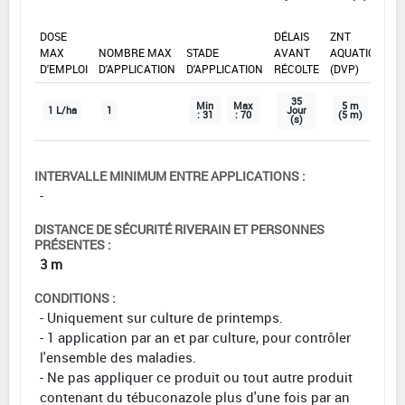
DOSE
DÉLAIS
ZNT
MAX
NOMBRE MAX
STADE
AVANT
AQUATIQUE
D'EMPLOI
D'APPLICATION
D'APPLICATION
RÉCOLTE
(DVP)
35
Min
Max
5 m
1 L/ha
1
Jour
: 31
: 70
(5 m)
(s)
INTERVALLE MINIMUM ENTRE APPLICATIONS :
-
DISTANCE DE SÉCURITÉ RIVERAIN ET PERSONNES
PRÉSENTES :
3 m
CONDITIONS :
- Uniquement sur culture de printemps.
- 1 application par an et par culture, pour contrôler
l'ensemble des maladies.
- Ne pas appliquer ce produit ou tout autre produit
contenant du tébuconazole plus d'une fois par an