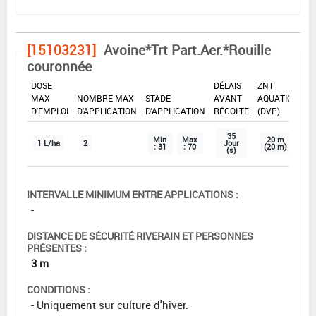
[15103231]
Avoine*Trt Part.Aer.*Rouille
couronnée
DOSE
DÉLAIS
ZNT
MAX
NOMBRE MAX
STADE
AVANT
AQUATIQUE
D'EMPLOI
D'APPLICATION
D'APPLICATION
RÉCOLTE
(DVP)
35
Min
Max
20 m
1 L/ha
2
Jour
: 31
: 70
(20 m)
(s)
INTERVALLE MINIMUM ENTRE APPLICATIONS :
-
DISTANCE DE SÉCURITÉ RIVERAIN ET PERSONNES
PRÉSENTES :
3 m
CONDITIONS :
- Uniquement sur culture d'hiver.