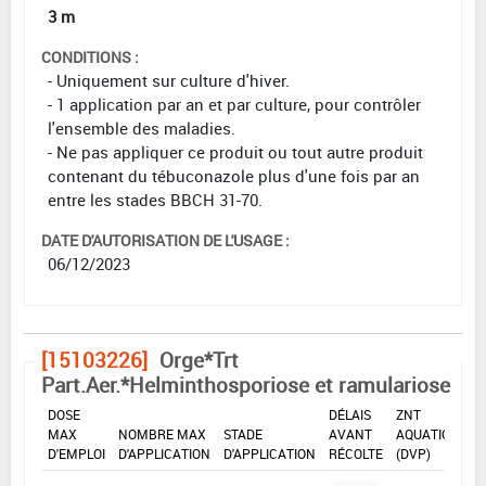
3 m
CONDITIONS :
- Uniquement sur culture d'hiver.
- 1 application par an et par culture, pour contrôler
l'ensemble des maladies.
- Ne pas appliquer ce produit ou tout autre produit
contenant du tébuconazole plus d'une fois par an
entre les stades BBCH 31-70.
DATE D'AUTORISATION DE L'USAGE :
06/12/2023
[15103226]
Orge*Trt
Part.Aer.*Helminthosporiose et ramulariose
DOSE
DÉLAIS
ZNT
MAX
NOMBRE MAX
STADE
AVANT
AQUATIQUE
D'EMPLOI
D'APPLICATION
D'APPLICATION
RÉCOLTE
(DVP)