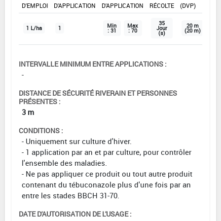
D'EMPLOI
D'APPLICATION
D'APPLICATION
RÉCOLTE
(DVP)
35
Min
Max
20 m
1 L/ha
1
Jour
: 31
: 70
(20 m)
(s)
INTERVALLE MINIMUM ENTRE APPLICATIONS :
-
DISTANCE DE SÉCURITÉ RIVERAIN ET PERSONNES
PRÉSENTES :
3 m
CONDITIONS :
- Uniquement sur culture d'hiver.
- 1 application par an et par culture, pour contrôler
l'ensemble des maladies.
- Ne pas appliquer ce produit ou tout autre produit
contenant du tébuconazole plus d'une fois par an
entre les stades BBCH 31-70.
DATE D'AUTORISATION DE L'USAGE :