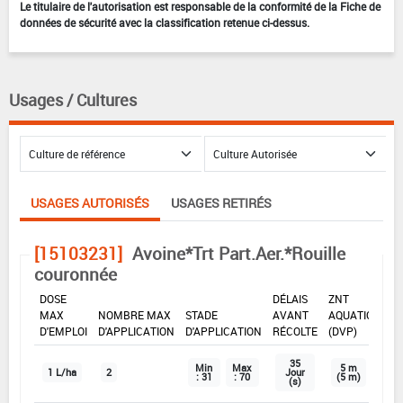
Le titulaire de l'autorisation est responsable de la conformité de la Fiche de
données de sécurité avec la classification retenue ci-dessus.
Usages / Cultures
USAGES AUTORISÉS
USAGES RETIRÉS
[15103231]
Avoine*Trt Part.Aer.*Rouille
couronnée
DOSE
DÉLAIS
ZNT
MAX
NOMBRE MAX
STADE
AVANT
AQUATIQUE
D'EMPLOI
D'APPLICATION
D'APPLICATION
RÉCOLTE
(DVP)
35
Min
Max
5 m
1 L/ha
2
Jour
: 31
: 70
(5 m)
(s)