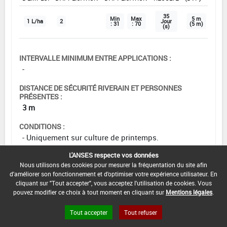
35
Min
Max
5 m
1 L/ha
2
Jour
: 31
: 70
(5 m)
(s)
INTERVALLE MINIMUM ENTRE APPLICATIONS :
-
DISTANCE DE SÉCURITÉ RIVERAIN ET PERSONNES
PRÉSENTES :
3 m
CONDITIONS :
- Uniquement sur culture de printemps.
- 2 applications par an et par culture, pour contrôler
L'ANSES respecte vos données
l'ensemble des maladies.
Nous utilisons des cookies pour mesurer la fréquentation du site afin
- Ne pas appliquer ce produit ou tout autre produit
d'améliorer son fonctionnement et d'optimiser votre expérience utilisateur. En
contenant du tébuconazole plus d'une fois par an
cliquant sur "Tout accepter", vous acceptez l'utilisation de cookies. Vous
entre les stades BBCH 31-40.
pouvez modifier ce choix à tout moment en cliquant sur
Mentions légales
.
- Ne pas appliquer ce produit ou tout autre produit
Tout accepter
Tout refuser
contenant du tébuconazole plus de deux fois par an
entre les stades BBCH 40-70.