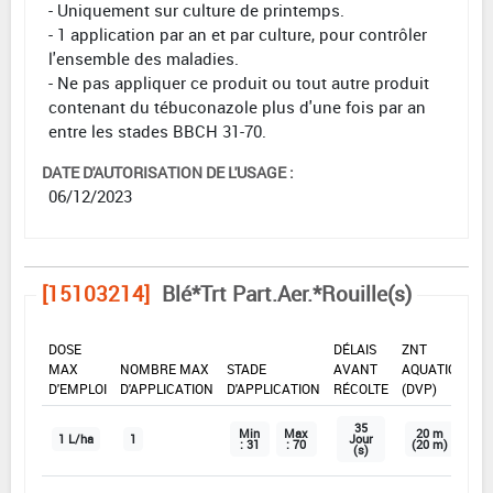
- Uniquement sur culture de printemps.
- 1 application par an et par culture, pour contrôler
l'ensemble des maladies.
- Ne pas appliquer ce produit ou tout autre produit
contenant du tébuconazole plus d'une fois par an
entre les stades BBCH 31-70.
DATE D'AUTORISATION DE L'USAGE :
06/12/2023
[15103214]
Blé*Trt Part.Aer.*Rouille(s)
DOSE
DÉLAIS
ZNT
MAX
NOMBRE MAX
STADE
AVANT
AQUATIQUE
D'EMPLOI
D'APPLICATION
D'APPLICATION
RÉCOLTE
(DVP)
35
Min
Max
20 m
1 L/ha
1
Jour
: 31
: 70
(20 m)
(s)