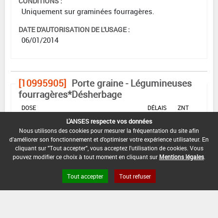
CONDITIONS :
Uniquement sur graminées fourragères.
DATE D'AUTORISATION DE L'USAGE :
06/01/2014
[10995905]
Porte graine - Légumineuses
fourragères*Désherbage
DOSE
DÉLAIS
ZNT
MAX
NOMBRE MAX
STADE
AVANT
AQUATIQUE
L'ANSES respecte vos données
D'EMPLOI
D'APPLICATION
D'APPLICATION
RÉCOLTE
(DVP)
Nous utilisons des cookies pour mesurer la fréquentation du site afin
d'améliorer son fonctionnement et d'optimiser votre expérience utilisateur. En
3,6
Min
Max
5 m
1
-
L/ha
: -
: -
(-)
cliquant sur "Tout accepter", vous acceptez l'utilisation de cookies. Vous
pouvez modifier ce choix à tout moment en cliquant sur
Mentions légales
.
Tout accepter
Tout refuser
INTERVALLE MINIMUM ENTRE APPLICATIONS :
-
DISTANCE DE SÉCURITÉ RIVERAIN ET PERSONNES
PRÉSENTES :