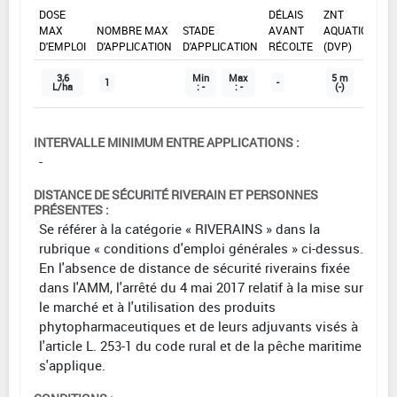
DOSE
DÉLAIS
ZNT
MAX
NOMBRE MAX
STADE
AVANT
AQUATIQUE
D'EMPLOI
D'APPLICATION
D'APPLICATION
RÉCOLTE
(DVP)
3,6
Min
Max
5 m
1
-
L/ha
: -
: -
(-)
INTERVALLE MINIMUM ENTRE APPLICATIONS :
-
DISTANCE DE SÉCURITÉ RIVERAIN ET PERSONNES
PRÉSENTES :
Se référer à la catégorie « RIVERAINS » dans la
rubrique « conditions d'emploi générales » ci-dessus.
En l'absence de distance de sécurité riverains fixée
dans l'AMM, l'arrêté du 4 mai 2017 relatif à la mise sur
le marché et à l'utilisation des produits
phytopharmaceutiques et de leurs adjuvants visés à
l'article L. 253-1 du code rural et de la pêche maritime
s'applique.