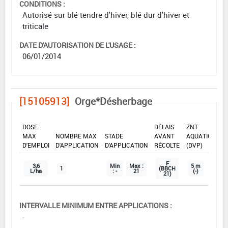
CONDITIONS :
Autorisé sur blé tendre d'hiver, blé dur d'hiver et
triticale
DATE D'AUTORISATION DE L'USAGE :
06/01/2014
[15105913]
Orge*Désherbage
DOSE
DÉLAIS
ZNT
MAX
NOMBRE MAX
STADE
AVANT
AQUATIQUE
D'EMPLOI
D'APPLICATION
D'APPLICATION
RÉCOLTE
(DVP)
F
3,6
Min
Max :
5 m
1
(BBCH
L/ha
: -
21
(-)
21)
INTERVALLE MINIMUM ENTRE APPLICATIONS :
-