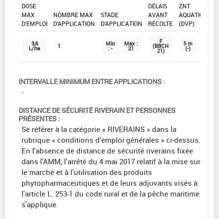
DOSE
DÉLAIS
ZNT
MAX
NOMBRE MAX
STADE
AVANT
AQUATIQUE
D'EMPLOI
D'APPLICATION
D'APPLICATION
RÉCOLTE
(DVP)
F
3,6
Min
Max :
5 m
1
(BBCH
L/ha
: -
21
(-)
21)
INTERVALLE MINIMUM ENTRE APPLICATIONS :
-
DISTANCE DE SÉCURITÉ RIVERAIN ET PERSONNES
PRÉSENTES :
Se référer à la catégorie « RIVERAINS » dans la
rubrique « conditions d'emploi générales » ci-dessus.
En l'absence de distance de sécurité riverains fixée
dans l'AMM, l'arrêté du 4 mai 2017 relatif à la mise sur
le marché et à l'utilisation des produits
phytopharmaceutiques et de leurs adjuvants visés à
l'article L. 253-1 du code rural et de la pêche maritime
s'applique.