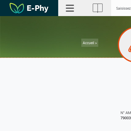
Accueil >
N° A
79003