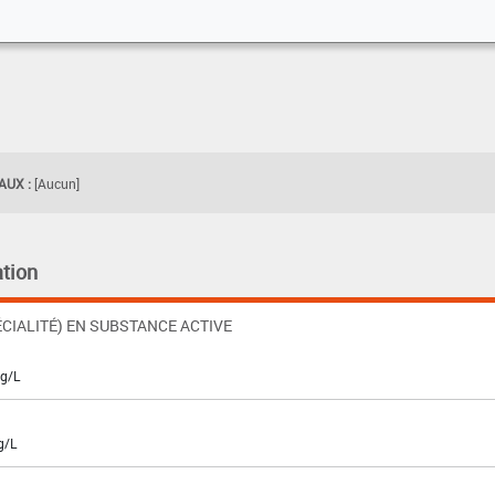
UX :
[Aucun]
tion
CIALITÉ) EN SUBSTANCE ACTIVE
 g/L
g/L