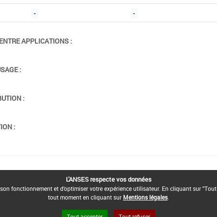
-
-
ENTRE APPLICATIONS :
USAGE :
BUTION :
ION :
L'ANSES respecte vos données
son fonctionnement et d'optimiser votre expérience utilisateur. En cliquant sur "Tout
tout moment en cliquant sur
Mentions légales
.
Tout accepter
Tout refuser