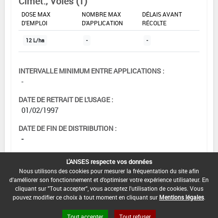
Cimet., Voies (1)
DOSE MAX
NOMBRE MAX
DÉLAIS AVANT
D'EMPLOI
D'APPLICATION
RÉCOLTE
12 L/ha
-
-
INTERVALLE MINIMUM ENTRE APPLICATIONS :
-
DATE DE RETRAIT DE L'USAGE :
01/02/1997
DATE DE FIN DE DISTRIBUTION :
-
DATE DE FIN D'UTILISATION :
L'ANSES respecte vos données
-
Nous utilisons des cookies pour mesurer la fréquentation du site afin
d'améliorer son fonctionnement et d'optimiser votre expérience utilisateur. En
cliquant sur "Tout accepter", vous acceptez l'utilisation de cookies. Vous
pouvez modifier ce choix à tout moment en cliquant sur
Mentions légales
.
Tout accepter
Tout refuser