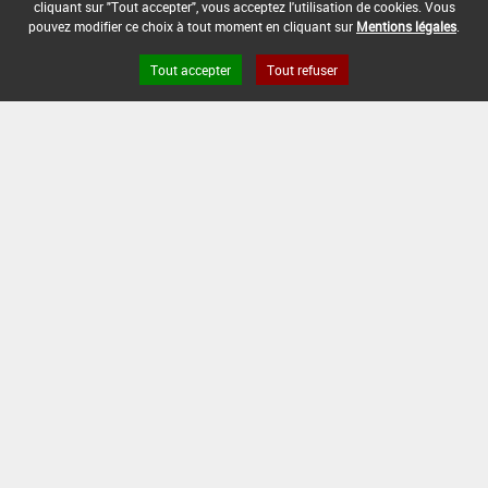
cliquant sur "Tout accepter", vous acceptez l'utilisation de cookies. Vous
pouvez modifier ce choix à tout moment en cliquant sur
Mentions légales
.
Tout accepter
Tout refuser
Version du produit : v 2.0
FAQ et Contact
Open Data
Mentions légales
Site ANSES
Dphy
2.1.4