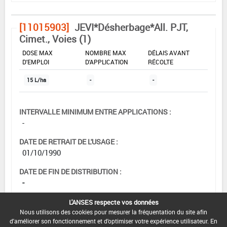
[11015903]
JEVI*Désherbage*All. PJT,
Cimet., Voies (1)
DOSE MAX
NOMBRE MAX
DÉLAIS AVANT
D'EMPLOI
D'APPLICATION
RÉCOLTE
15 L/ha
-
-
INTERVALLE MINIMUM ENTRE APPLICATIONS :
-
DATE DE RETRAIT DE L'USAGE :
01/10/1990
DATE DE FIN DE DISTRIBUTION :
-
DATE DE FIN D'UTILISATION :
L'ANSES respecte vos données
-
Nous utilisons des cookies pour mesurer la fréquentation du site afin
d'améliorer son fonctionnement et d'optimiser votre expérience utilisateur. En