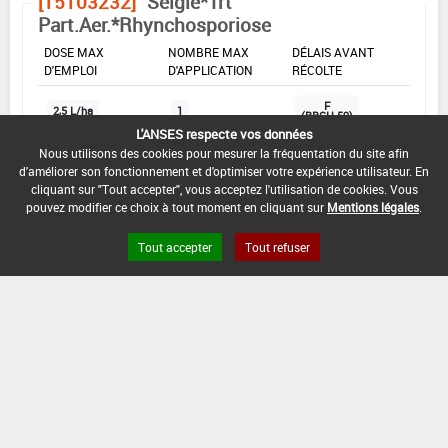
[15103232]
Seigle*Trt
Part.Aer.*Rhynchosporiose
DOSE MAX
NOMBRE MAX
DÉLAIS AVANT
D'EMPLOI
D'APPLICATION
RÉCOLTE
F
2,5 L/ha
1
(BBCH 59)
L'ANSES respecte vos données
Nous utilisons des cookies pour mesurer la fréquentation du site afin
d'améliorer son fonctionnement et d'optimiser votre expérience utilisateur. En
INTERVALLE MINIMUM ENTRE APPLICATIONS :
cliquant sur "Tout accepter", vous acceptez l'utilisation de cookies. Vous
-
pouvez modifier ce choix à tout moment en cliquant sur
Mentions légales
.
DATE DE RETRAIT DE L'USAGE :
Tout accepter
Tout refuser
20/11/2019
DATE DE FIN DE DISTRIBUTION :
20/02/2020
DATE DE FIN D'UTILISATION :
20/05/2020