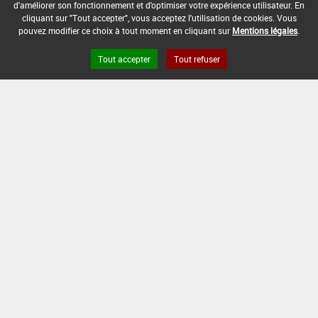
d'améliorer son fonctionnement et d'optimiser votre expérience utilisateur. En
DATE DE RETRAIT DE L'USAGE :
cliquant sur "Tout accepter", vous acceptez l'utilisation de cookies. Vous
-
pouvez modifier ce choix à tout moment en cliquant sur
Mentions légales
.
DATE DE FIN DE DISTRIBUTION :
Tout accepter
Tout refuser
30/10/2007
DATE DE FIN D'UTILISATION :
30/06/2008