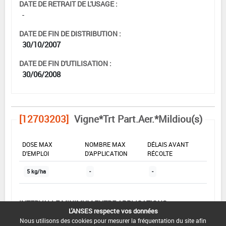
DATE DE RETRAIT DE L'USAGE :
-
DATE DE FIN DE DISTRIBUTION :
30/10/2007
DATE DE FIN D'UTILISATION :
30/06/2008
[12703203]
Vigne*Trt Part.Aer.*Mildiou(s)
DOSE MAX
NOMBRE MAX
DÉLAIS AVANT
D'EMPLOI
D'APPLICATION
RÉCOLTE
5 kg/ha
-
-
INTERVALLE MINIMUM ENTRE APPLICATIONS :
L'ANSES respecte vos données
-
Nous utilisons des cookies pour mesurer la fréquentation du site afin