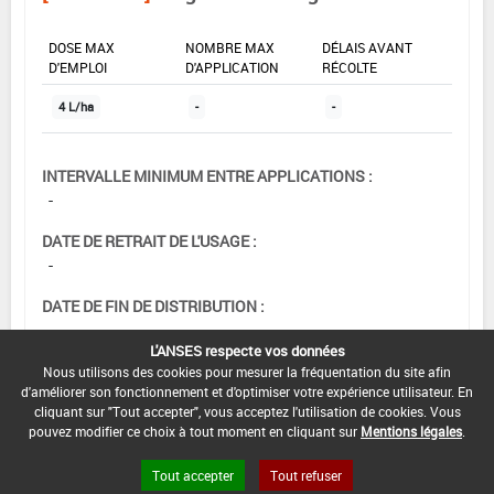
DOSE MAX
NOMBRE MAX
DÉLAIS AVANT
D'EMPLOI
D'APPLICATION
RÉCOLTE
4 L/ha
-
-
INTERVALLE MINIMUM ENTRE APPLICATIONS :
-
DATE DE RETRAIT DE L'USAGE :
-
DATE DE FIN DE DISTRIBUTION :
-
L'ANSES respecte vos données
DATE DE FIN D'UTILISATION :
Nous utilisons des cookies pour mesurer la fréquentation du site afin
d'améliorer son fonctionnement et d'optimiser votre expérience utilisateur. En
-
cliquant sur "Tout accepter", vous acceptez l'utilisation de cookies. Vous
pouvez modifier ce choix à tout moment en cliquant sur
Mentions légales
.
Tout accepter
Tout refuser
[15705914]
Prairies*Désherbage