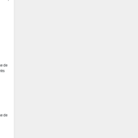
se de
rès
se de