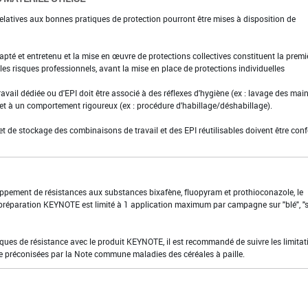
elatives aux bonnes pratiques de protection pourront être mises à disposition de
adapté et entretenu et la mise en œuvre de protections collectives constituent la premi
es risques professionnels, avant la mise en place de protections individuelles
ravail dédiée ou d'EPI doit être associé à des réflexes d'hygiène (ex : lavage des main
 et à un comportement rigoureux (ex : procédure d'habillage/déshabillage).
et de stockage des combinaisons de travail et des EPI réutilisables doivent être con
eloppement de résistances aux substances bixafène, fluopyram et prothioconazole, le
préparation KEYNOTE est limité à 1 application maximum par campagne sur "blé", "se
sques de résistance avec le produit KEYNOTE, il est recommandé de suivre les limitat
e préconisées par la Note commune maladies des céréales à paille.