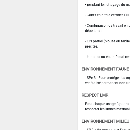
• pendant le nettoyage du ma
- Gants en nitrile certifiés EN
- Combinaison de travail en
déperlant ;
- EPI partiel (blouse ou tabl
précitée.
- Lunettes ou écran facial cer
ENVIRONNEMENT FAUNE
- SPe 3 : Pour protéger les 
végétalisé permanent non tra
RESPECT LMR
Pour chaque usage figurant da
respecter les limites maximal
ENVIRONNEMENT MILIEU
- SP 1 : Ne pas polluer l'eau