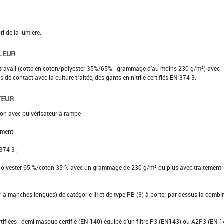
ri de la lumière.
LEUR
 travail (cotte en coton/polyester 35%/65% - grammage d'au moins 230 g/m²) avec
s de contact avec la culture traitée, des gants en nitrile certifiés EN 374-3.
TEUR
ion avec pulvérisateur à rampe :
ement
 374-3 ;
 polyester 65 %/coton 35 % avec un grammage de 230 g/m² ou plus avec traitement
ier à manches longues) de catégorie III et de type PB (3) à porter par-dessus la comb
ertifiées : demi-masque certifié (EN 140) équipé d'un filtre P3 (EN143) ou A2P3 (EN 