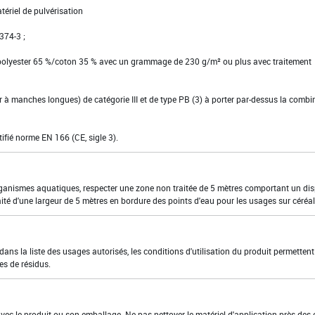
tériel de pulvérisation
 374-3 ;
 polyester 65 %/coton 35 % avec un grammage de 230 g/m² ou plus avec traitement
ier à manches longues) de catégorie III et de type PB (3) à porter par-dessus la comb
tifié norme EN 166 (CE, sigle 3).
organismes aquatiques, respecter une zone non traitée de 5 mètres comportant un dis
ité d'une largeur de 5 mètres en bordure des points d'eau pour les usages sur céréal
ns la liste des usages autorisés, les conditions d'utilisation du produit permettent
es de résidus.
 avec le produit ou son emballage. Ne pas nettoyer le matériel d'application près des