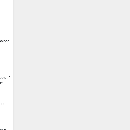
inaison
positif
es.
 de
 eaux