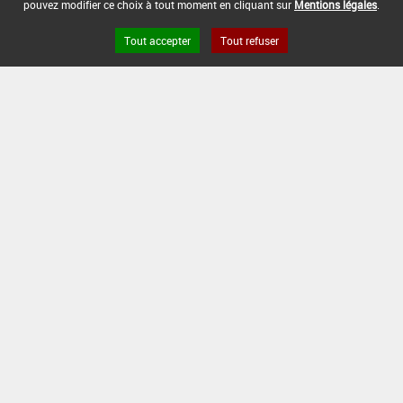
pouvez modifier ce choix à tout moment en cliquant sur
Mentions légales
.
Tout accepter
Tout refuser
Version du produit : v 2.0
FAQ et Contact
Open Data
Mentions légales
Site ANSES
Dphy
2.1.4