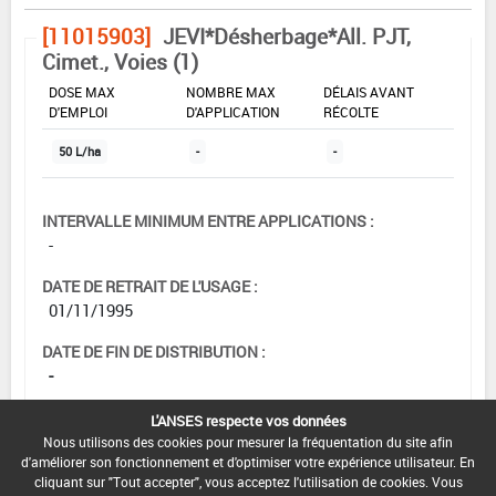
[11015903]
JEVI*Désherbage*All. PJT,
Cimet., Voies (1)
DOSE MAX
NOMBRE MAX
DÉLAIS AVANT
D'EMPLOI
D'APPLICATION
RÉCOLTE
50 L/ha
-
-
INTERVALLE MINIMUM ENTRE APPLICATIONS :
-
DATE DE RETRAIT DE L'USAGE :
01/11/1995
DATE DE FIN DE DISTRIBUTION :
-
DATE DE FIN D'UTILISATION :
L'ANSES respecte vos données
-
Nous utilisons des cookies pour mesurer la fréquentation du site afin
d'améliorer son fonctionnement et d'optimiser votre expérience utilisateur. En
cliquant sur "Tout accepter", vous acceptez l'utilisation de cookies. Vous