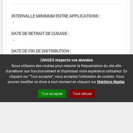
INTERVALLE MINIMUM ENTRE APPLICATIONS :
-
DATE DE RETRAIT DE L'USAGE :
-
DATE DE FIN DE DISTRIBUTION :
28/02/2013
L'ANSES respecte vos données
Nous utilisons des cookies pour mesurer la fréquentation du site afin
DATE DE FIN D'UTILISATION :
d'améliorer son fonctionnement et d'optimiser votre expérience utilisateur. En
23/06/2013
cliquant sur "Tout accepter", vous acceptez l'utilisation de cookies. Vous
pouvez modifier ce choix à tout moment en cliquant sur
Mentions légales
.
Tout accepter
Tout refuser