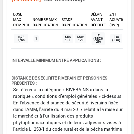
DOSE
DÉLAIS
ZNT
MAX
NOMBRE MAX
STADE
AVANT
AQUATIQUE
D'EMPLOI
D'APPLICATION
D'APPLICATION
RÉCOLTE
(DVP)
F
0,75
Min
Max
5 m
1
(BBCH
L/ha
: 11
: 29
(5 m)
29)
INTERVALLE MINIMUM ENTRE APPLICATIONS :
-
DISTANCE DE SÉCURITÉ RIVERAIN ET PERSONNES
PRÉSENTES :
Se référer à la catégorie « RIVERAINS » dans la
rubrique « conditions d'emploi générales » ci-dessus.
En l'absence de distance de sécurité riverains fixée
dans l'AMM, l'arrêté du 4 mai 2017 relatif à la mise sur
le marché et à l'utilisation des produits
phytopharmaceutiques et de leurs adjuvants visés à
l'article L. 253-1 du code rural et de la pêche maritime