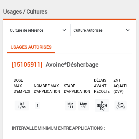
Usages / Cultures
USAGES AUTORISÉS
[15105911]
Avoine*Désherbage
DOSE
DÉLAIS
ZNT
MAX
NOMBRE MAX
STADE
AVANT
AQUATIQUE
D'EMPLOI
D'APPLICATION
D'APPLICATION
RÉCOLTE
(DVP)
F
0,5
Min
Max
5 m
1
(BBCH
L/ha
: 11
: 30
(5 m)
30)
INTERVALLE MINIMUM ENTRE APPLICATIONS :
-