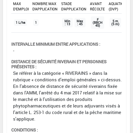
MAX
NOMBRE MAX
STADE
AVANT
AQUATIQUE
D'EMPLOI
D'APPLICATION
D'APPLICATION
RÉCOLTE
(DVP)
F
Min
Max
5 m
1 L/ha
1
(BBCH
: 13
: 45
(5 m)
45)
INTERVALLE MINIMUM ENTRE APPLICATIONS :
-
DISTANCE DE SÉCURITÉ RIVERAIN ET PERSONNES
PRÉSENTES :
Se référer à la catégorie « RIVERAINS » dans la
rubrique « conditions d'emploi générales » ci-dessus.
En l'absence de distance de sécurité riverains fixée
dans l'AMM, l'arrêté du 4 mai 2017 relatif à la mise sur
le marché et à l'utilisation des produits
phytopharmaceutiques et de leurs adjuvants visés à
l'article L. 253-1 du code rural et de la pêche maritime
s'applique.
CONDITIONS :