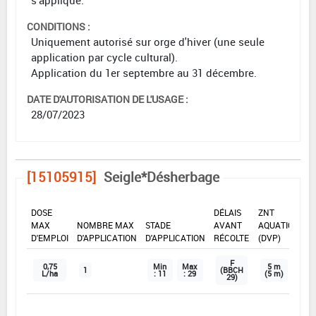
s'applique.
CONDITIONS :
Uniquement autorisé sur orge d'hiver (une seule
application par cycle cultural).
Application du 1er septembre au 31 décembre.
DATE D'AUTORISATION DE L'USAGE :
28/07/2023
[15105915]
Seigle*Désherbage
DOSE
DÉLAIS
ZNT
MAX
NOMBRE MAX
STADE
AVANT
AQUATIQUE
D'EMPLOI
D'APPLICATION
D'APPLICATION
RÉCOLTE
(DVP)
F
0,75
Min
Max
5 m
1
(BBCH
L/ha
: 11
: 29
(5 m)
29)