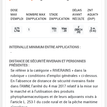
DOSE
DÉLAIS
ZNT
MAX
NOMBRE MAX
STADE
AVANT
AQUATIQUE
D'EMPLOI
D'APPLICATION
D'APPLICATION
RÉCOLTE
(DVP)
F
0,75
Min
Max
5 m
1
(BBCH
L/ha
: 11
: 29
(5 m)
29)
INTERVALLE MINIMUM ENTRE APPLICATIONS :
-
DISTANCE DE SÉCURITÉ RIVERAIN ET PERSONNES
PRÉSENTES :
Se référer à la catégorie « RIVERAINS » dans la
rubrique « conditions d'emploi générales » ci-dessus.
En l'absence de distance de sécurité riverains fixée
dans l'AMM, l'arrêté du 4 mai 2017 relatif à la mise sur
le marché et à l'utilisation des produits
phytopharmaceutiques et de leurs adjuvants visés à
l'article L. 253-1 du code rural et de la pêche maritime