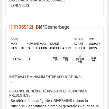
DATE D'AUTORISATION DE L'USAGE :
28/07/2023
[15105912]
Blé*Désherbage
DOSE
DÉLAIS
ZNT
MAX
NOMBRE MAX
STADE
AVANT
AQUATIQUE
D'EMPLOI
D'APPLICATION
D'APPLICATION
RÉCOLTE
(DVP)
F
Min
Max
5 m
1 L/ha
1
(BBCH
: 13
: 45
(-)
45)
INTERVALLE MINIMUM ENTRE APPLICATIONS :
-
DISTANCE DE SÉCURITÉ RIVERAIN ET PERSONNES
PRÉSENTES :
Se référer à la catégorie « RIVERAINS » dans la
rubrique « conditions d'emploi générales » ci-dessus.