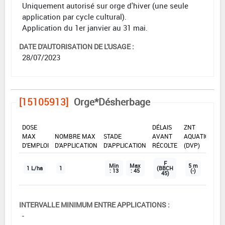
Uniquement autorisé sur orge d'hiver (une seule
application par cycle cultural).
Application du 1er janvier au 31 mai.
DATE D'AUTORISATION DE L'USAGE :
28/07/2023
[15105913]
Orge*Désherbage
DOSE
DÉLAIS
ZNT
MAX
NOMBRE MAX
STADE
AVANT
AQUATIQUE
D'EMPLOI
D'APPLICATION
D'APPLICATION
RÉCOLTE
(DVP)
F
Min
Max
5 m
1 L/ha
1
(BBCH
: 13
: 45
(-)
45)
INTERVALLE MINIMUM ENTRE APPLICATIONS :
-