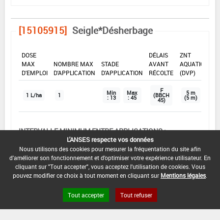
[15105915]
Seigle*Désherbage
DOSE
DÉLAIS
ZNT
MAX
NOMBRE MAX
STADE
AVANT
AQUATIQUE
D'EMPLOI
D'APPLICATION
D'APPLICATION
RÉCOLTE
(DVP)
F
Min
Max
5 m
1 L/ha
1
(BBCH
: 13
: 45
(5 m)
45)
INTERVALLE MINIMUM ENTRE APPLICATIONS :
L'ANSES respecte vos données
-
Nous utilisons des cookies pour mesurer la fréquentation du site afin
d'améliorer son fonctionnement et d'optimiser votre expérience utilisateur. En
DISTANCE DE SÉCURITÉ RIVERAIN ET PERSONNES
cliquant sur "Tout accepter", vous acceptez l'utilisation de cookies. Vous
PRÉSENTES :
pouvez modifier ce choix à tout moment en cliquant sur
Mentions légales
.
Se référer à la catégorie « RIVERAINS » dans la
rubrique « conditions d'emploi générales » ci-dessus.
Tout accepter
Tout refuser
En l'absence de distance de sécurité riverains fixée
dans l'AMM, l'arrêté du 4 mai 2017 relatif à la mise sur