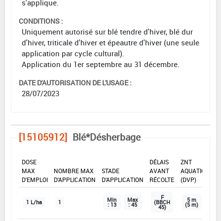
s'applique.
CONDITIONS :
Uniquement autorisé sur blé tendre d'hiver, blé dur
d'hiver, triticale d'hiver et épeautre d'hiver (une seule
application par cycle cultural).
Application du 1er septembre au 31 décembre.
DATE D'AUTORISATION DE L'USAGE :
28/07/2023
[15105912]
Blé*Désherbage
DOSE
DÉLAIS
ZNT
MAX
NOMBRE MAX
STADE
AVANT
AQUATIQUE
D'EMPLOI
D'APPLICATION
D'APPLICATION
RÉCOLTE
(DVP)
F
Min
Max
5 m
1 L/ha
1
(BBCH
: 13
: 45
(5 m)
45)