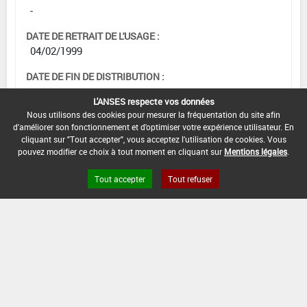
-
DATE DE RETRAIT DE L'USAGE :
04/02/1999
DATE DE FIN DE DISTRIBUTION :
-
L'ANSES respecte vos données
Nous utilisons des cookies pour mesurer la fréquentation du site afin
DATE DE FIN D'UTILISATION :
d'améliorer son fonctionnement et d'optimiser votre expérience utilisateur. En
-
cliquant sur "Tout accepter", vous acceptez l'utilisation de cookies. Vous
pouvez modifier ce choix à tout moment en cliquant sur
Mentions légales
.
Tout accepter
Tout refuser