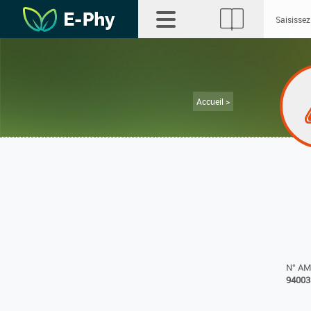
Accueil >
N° A
94003