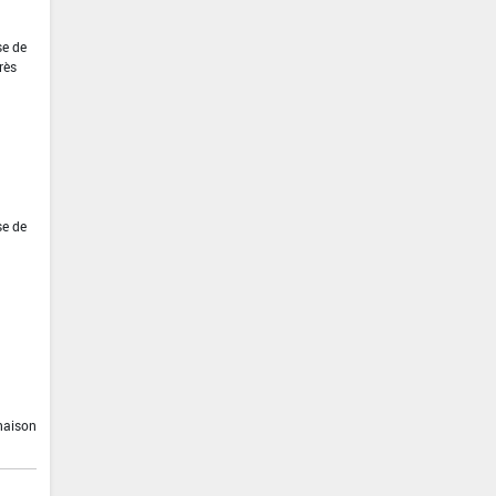
se de
rès
se de
inaison