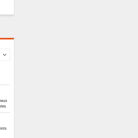
 eaux
utes.
ints