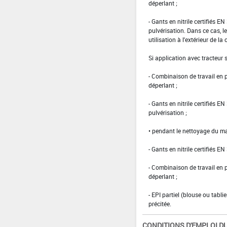
déperlant ;
- Gants en nitrile certifiés 
pulvérisation. Dans ce cas, le
utilisation à l'extérieur de la 
Si application avec tracteur
- Combinaison de travail en
déperlant ;
- Gants en nitrile certifiés 
pulvérisation ;
• pendant le nettoyage du ma
- Gants en nitrile certifiés EN
- Combinaison de travail en
déperlant ;
- EPI partiel (blouse ou tabl
précitée.
CONDITIONS D'EMPLOI DU