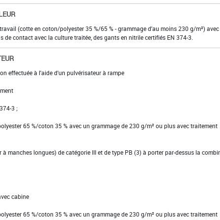
LEUR
 travail (cotte en coton/polyester 35 %/65 % - grammage d'au moins 230 g/m²) avec
s de contact avec la culture traitée, des gants en nitrile certifiés EN 374-3.
TEUR
on effectuée à l'aide d'un pulvérisateur à rampe
ement
 374-3 ;
 polyester 65 %/coton 35 % avec un grammage de 230 g/m² ou plus avec traitement
ier à manches longues) de catégorie III et de type PB (3) à porter par-dessus la comb
avec cabine
 polyester 65 %/coton 35 % avec un grammage de 230 g/m² ou plus avec traitement