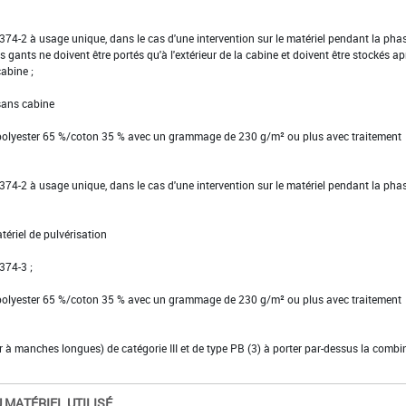
EN 374-2 à usage unique, dans le cas d'une intervention sur le matériel pendant la pha
s gants ne doivent être portés qu'à l'extérieur de la cabine et doivent être stockés ap
cabine ;
 sans cabine
 polyester 65 %/coton 35 % avec un grammage de 230 g/m² ou plus avec traitement
EN 374-2 à usage unique, dans le cas d'une intervention sur le matériel pendant la pha
tériel de pulvérisation
 374-3 ;
 polyester 65 %/coton 35 % avec un grammage de 230 g/m² ou plus avec traitement
ier à manches longues) de catégorie III et de type PB (3) à porter par-dessus la comb
 MATÉRIEL UTILISÉ