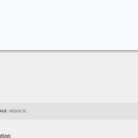
UX :
REGUS SC
tion