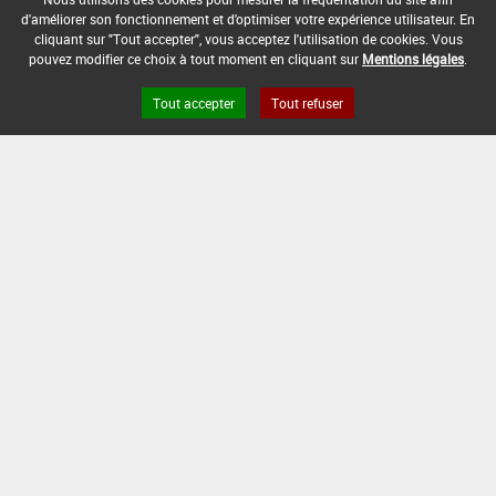
d'améliorer son fonctionnement et d'optimiser votre expérience utilisateur. En
DATE DE FIN DE DISTRIBUTION :
cliquant sur "Tout accepter", vous acceptez l'utilisation de cookies. Vous
-
pouvez modifier ce choix à tout moment en cliquant sur
Mentions légales
.
DATE DE FIN D'UTILISATION :
Tout accepter
Tout refuser
-
Version du produit : v 2.0