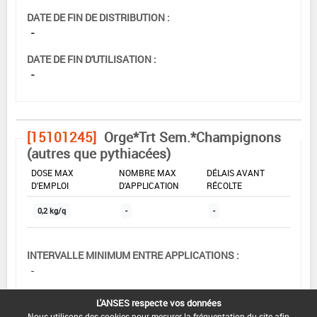
DATE DE FIN DE DISTRIBUTION :
-
DATE DE FIN D'UTILISATION :
-
[15101245]
Orge*Trt Sem.*Champignons
(autres que pythiacées)
DOSE MAX
NOMBRE MAX
DÉLAIS AVANT
D'EMPLOI
D'APPLICATION
RÉCOLTE
0,2 kg/q
-
-
INTERVALLE MINIMUM ENTRE APPLICATIONS :
-
DATE DE RETRAIT DE L'USAGE :
L'ANSES respecte vos données
05/11/1999
Nous utilisons des cookies pour mesurer la fréquentation du site afin