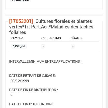
[17053201]
Cultures florales et plantes
vertes*Trt Part.Aer.*Maladies des taches
foliaires
DOSE MAX
NOMBRE MAX
DÉLAIS AVANT
D'EMPLOI
D'APPLICATION
RÉCOLTE
0,23 kg/hL
-
-
INTERVALLE MINIMUM ENTRE APPLICATIONS :
-
DATE DE RETRAIT DE L'USAGE :
03/12/1999
DATE DE FIN DE DISTRIBUTION :
-
DATE DE FIN D'UTILISATION :