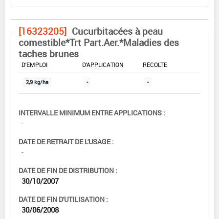
[16323205]
Cucurbitacées à peau
comestible*Trt Part.Aer.*Maladies des
taches brunes
DOSE MAX
NOMBRE MAX
DÉLAIS AVANT
D'EMPLOI
D'APPLICATION
RÉCOLTE
2,9 kg/ha
-
-
INTERVALLE MINIMUM ENTRE APPLICATIONS :
-
DATE DE RETRAIT DE L'USAGE :
-
DATE DE FIN DE DISTRIBUTION :
30/10/2007
DATE DE FIN D'UTILISATION :
30/06/2008