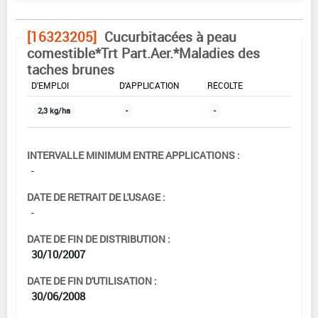
[16323205]
Cucurbitacées à peau
comestible*Trt Part.Aer.*Maladies des
taches brunes
DOSE MAX
NOMBRE MAX
DÉLAIS AVANT
D'EMPLOI
D'APPLICATION
RÉCOLTE
2,3 kg/ha
-
-
INTERVALLE MINIMUM ENTRE APPLICATIONS :
-
DATE DE RETRAIT DE L'USAGE :
-
DATE DE FIN DE DISTRIBUTION :
30/10/2007
DATE DE FIN D'UTILISATION :
30/06/2008