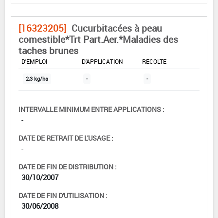
[16323205]
Cucurbitacées à peau
comestible*Trt Part.Aer.*Maladies des
taches brunes
DOSE MAX
NOMBRE MAX
DÉLAIS AVANT
D'EMPLOI
D'APPLICATION
RÉCOLTE
2,3 kg/ha
-
-
INTERVALLE MINIMUM ENTRE APPLICATIONS :
-
DATE DE RETRAIT DE L'USAGE :
-
DATE DE FIN DE DISTRIBUTION :
30/10/2007
DATE DE FIN D'UTILISATION :
30/06/2008