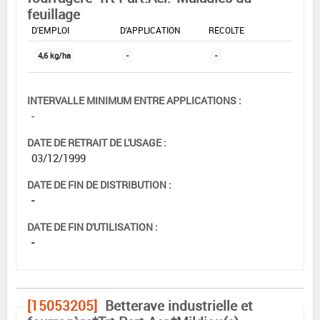
feuillage
DOSE MAX
NOMBRE MAX
DÉLAIS AVANT
D'EMPLOI
D'APPLICATION
RÉCOLTE
4,6 kg/ha
-
-
INTERVALLE MINIMUM ENTRE APPLICATIONS :
-
DATE DE RETRAIT DE L'USAGE :
03/12/1999
DATE DE FIN DE DISTRIBUTION :
-
DATE DE FIN D'UTILISATION :
-
[15053205]
Betterave industrielle et