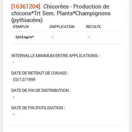
[16361204]
Chicorées - Production de
chicons*Trt Sem. Plants*Champignons
(pythiacées)
DOSE MAX
NOMBRE MAX
DÉLAIS AVANT
D'EMPLOI
D'APPLICATION
RÉCOLTE
0,016 kg/m²
-
-
INTERVALLE MINIMUM ENTRE APPLICATIONS :
-
DATE DE RETRAIT DE L'USAGE :
03/12/1999
DATE DE FIN DE DISTRIBUTION :
-
DATE DE FIN D'UTILISATION :
-