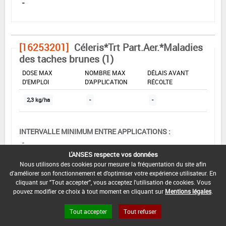
-
[16253201]
Céleris*Trt Part.Aer.*Maladies
des taches brunes (1)
DOSE MAX
NOMBRE MAX
DÉLAIS AVANT
D'EMPLOI
D'APPLICATION
RÉCOLTE
2,3 kg/ha
-
-
INTERVALLE MINIMUM ENTRE APPLICATIONS :
-
L'ANSES respecte vos données
DATE DE RETRAIT DE L'USAGE :
Nous utilisons des cookies pour mesurer la fréquentation du site afin
-
d'améliorer son fonctionnement et d'optimiser votre expérience utilisateur. En
cliquant sur "Tout accepter", vous acceptez l'utilisation de cookies. Vous
DATE DE FIN DE DISTRIBUTION :
pouvez modifier ce choix à tout moment en cliquant sur
Mentions légales
.
30/10/2007
Tout accepter
Tout refuser
DATE DE FIN D'UTILISATION :