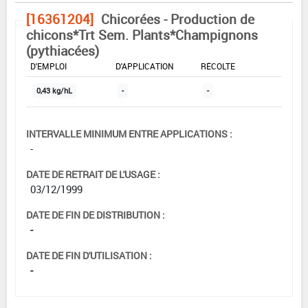
[16361204]
Chicorées - Production de
chicons*Trt Sem. Plants*Champignons
(pythiacées)
DOSE MAX
NOMBRE MAX
DÉLAIS AVANT
D'EMPLOI
D'APPLICATION
RÉCOLTE
0,43 kg/hL
-
-
INTERVALLE MINIMUM ENTRE APPLICATIONS :
-
DATE DE RETRAIT DE L'USAGE :
03/12/1999
DATE DE FIN DE DISTRIBUTION :
-
DATE DE FIN D'UTILISATION :
-