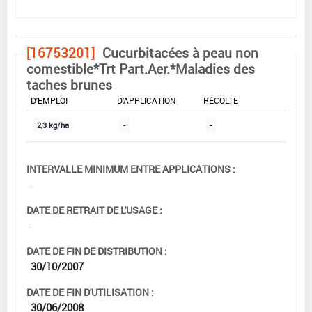
[16753201]
Cucurbitacées à peau non
comestible*Trt Part.Aer.*Maladies des
taches brunes
DOSE MAX
NOMBRE MAX
DÉLAIS AVANT
D'EMPLOI
D'APPLICATION
RÉCOLTE
2,3 kg/ha
-
-
INTERVALLE MINIMUM ENTRE APPLICATIONS :
-
DATE DE RETRAIT DE L'USAGE :
-
DATE DE FIN DE DISTRIBUTION :
30/10/2007
DATE DE FIN D'UTILISATION :
30/06/2008