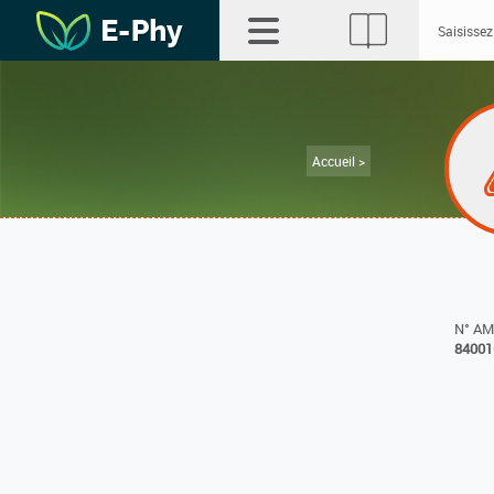
Accueil >
N° A
84001