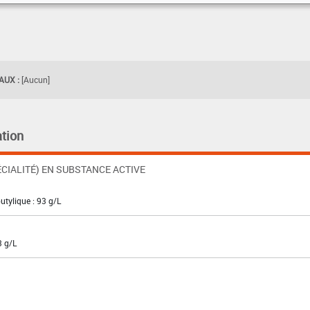
UX :
[Aucun]
tion
CIALITÉ) EN SUBSTANCE ACTIVE
utylique : 93 g/L
3 g/L