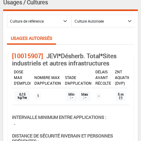
Usages / Cultures
USAGES AUTORISÉS
[10015907]
JEVI*Désherb. Total*Sites
industriels et autres infrastructures
DOSE
DÉLAIS
ZNT
MAX
NOMBRE MAX
STADE
AVANT
AQUATIQUE
D'EMPLOI
D'APPLICATION
D'APPLICATION
RÉCOLTE
(DVP)
0,15
Min
Max
5 m
1
-
kg/ha
: -
: -
(-)
INTERVALLE MINIMUM ENTRE APPLICATIONS :
-
DISTANCE DE SÉCURITÉ RIVERAIN ET PERSONNES