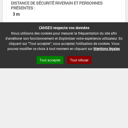
DISTANCE DE SÉCURITÉ RIVERAIN ET PERSONNES
PRÉSENTES :
3 m
CONDITIONS :
L'ANSES respecte vos données
Nous utilisons des cookies pour mesurer la fréquentation du site afin
DATE D'AUTORISATION DE L'USAGE :
d'améliorer son fonctionnement et d'optimiser votre expérience utilisateur. En
27/11/2024
cliquant sur "Tout accepter", vous acceptez l'utilisation de cookies. Vous
pouvez modifier ce choix à tout moment en cliquant sur
Mentions légales
.
Tout accepter
Tout refuser
[01001001]
JEVI*Désherbage*Voies ferrées
DOSE
DÉLAIS
ZNT
MAX
NOMBRE MAX
STADE
AVANT
AQUATIQUE
D'EMPLOI
D'APPLICATION
D'APPLICATION
RÉCOLTE
(DVP)
0,15
Min
Max
5 m
1
-
kg/ha
: -
: -
(-)
INTERVALLE MINIMUM ENTRE APPLICATIONS :