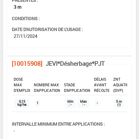
PRÉSENTES :
3 m
CONDITIONS :
DATE D'AUTORISATION DE L'USAGE :
27/11/2024
[10015908]
JEVI*Désherbage*PJT
DOSE
DÉLAIS
ZNT
MAX
NOMBRE MAX
STADE
AVANT
AQUATIQUE
D'EMPLOI
D'APPLICATION
D'APPLICATION
RÉCOLTE
(DVP)
0,15
Min
Max
5 m
1
-
kg/ha
: -
: -
(-)
INTERVALLE MINIMUM ENTRE APPLICATIONS :
-