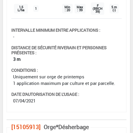
F
1,5
Min
Max
5 m
1
(BBCH
L/ha
: 20
: 39
(-)
39)
INTERVALLE MINIMUM ENTRE APPLICATIONS :
-
DISTANCE DE SÉCURITÉ RIVERAIN ET PERSONNES
PRÉSENTES :
3 m
CONDITIONS :
Uniquement sur orge de printemps
1 application maximum par culture et par parcelle.
DATE D'AUTORISATION DE L'USAGE :
07/04/2021
[15105913]
Orge*Désherbage