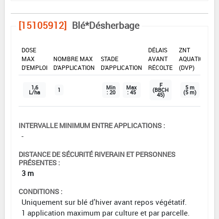
[15105912]
Blé*Désherbage
DOSE
DÉLAIS
ZNT
MAX
NOMBRE MAX
STADE
AVANT
AQUATIQUE
D'EMPLOI
D'APPLICATION
D'APPLICATION
RÉCOLTE
(DVP)
F
1,6
Min
Max
5 m
1
(BBCH
L/ha
: 20
: 45
(5 m)
45)
INTERVALLE MINIMUM ENTRE APPLICATIONS :
-
DISTANCE DE SÉCURITÉ RIVERAIN ET PERSONNES
PRÉSENTES :
3 m
CONDITIONS :
Uniquement sur blé d'hiver avant repos végétatif.
1 application maximum par culture et par parcelle.