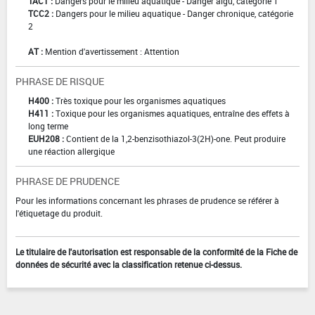
TAC1 :
Dangers pour le milieu aquatique - Danger aigu, catégorie 1
TCC2 :
Dangers pour le milieu aquatique - Danger chronique, catégorie
2
AT :
Mention d'avertissement : Attention
PHRASE DE RISQUE
H400 :
Très toxique pour les organismes aquatiques
H411 :
Toxique pour les organismes aquatiques, entraîne des effets à
long terme
EUH208 :
Contient de la 1,2-benzisothiazol-3(2H)-one. Peut produire
une réaction allergique
PHRASE DE PRUDENCE
Pour les informations concernant les phrases de prudence se référer à
l'étiquetage du produit.
Le titulaire de l'autorisation est responsable de la conformité de la Fiche de
données de sécurité avec la classification retenue ci-dessus.