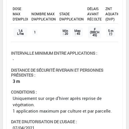
DOSE
DÉLAIS
ZNT
MAX
NOMBRE MAX
STADE
AVANT
AQUATIQUE
D'EMPLOI
D'APPLICATION
D'APPLICATION
RÉCOLTE
(DVP)
F
1,6
Min
Max
5 m
1
(BBCH
L/ha
: 20
: 45
(-)
45)
INTERVALLE MINIMUM ENTRE APPLICATIONS :
-
DISTANCE DE SÉCURITÉ RIVERAIN ET PERSONNES
PRÉSENTES :
3 m
CONDITIONS :
Uniquement sur orge d'hiver après reprise de
végétation.
1 application maximum par culture et par parcelle.
DATE D'AUTORISATION DE L'USAGE :
07/04/2021