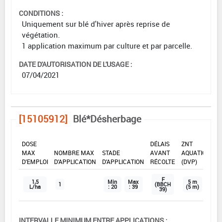
CONDITIONS :
Uniquement sur blé d'hiver après reprise de
végétation.
1 application maximum par culture et par parcelle.
DATE D'AUTORISATION DE L'USAGE :
07/04/2021
[15105912]
Blé*Désherbage
DOSE
DÉLAIS
ZNT
MAX
NOMBRE MAX
STADE
AVANT
AQUATIQUE
D'EMPLOI
D'APPLICATION
D'APPLICATION
RÉCOLTE
(DVP)
F
1,5
Min
Max
5 m
1
(BBCH
L/ha
: 20
: 39
(5 m)
39)
INTERVALLE MINIMUM ENTRE APPLICATIONS :