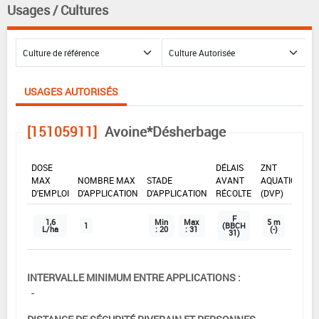
Usages / Cultures
USAGES AUTORISÉS
[15105911]
Avoine*Désherbage
DOSE
DÉLAIS
ZNT
MAX
NOMBRE MAX
STADE
AVANT
AQUATIQUE
D'EMPLOI
D'APPLICATION
D'APPLICATION
RÉCOLTE
(DVP)
F
1,6
Min
Max
5 m
1
(BBCH
L/ha
: 20
: 31
(-)
31)
INTERVALLE MINIMUM ENTRE APPLICATIONS :
-