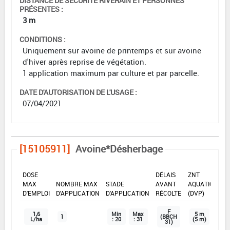
DISTANCE DE SÉCURITÉ RIVERAIN ET PERSONNES
PRÉSENTES :
3 m
CONDITIONS :
Uniquement sur avoine de printemps et sur avoine
d'hiver après reprise de végétation.
1 application maximum par culture et par parcelle.
DATE D'AUTORISATION DE L'USAGE :
07/04/2021
[15105911]
Avoine*Désherbage
DOSE
DÉLAIS
ZNT
MAX
NOMBRE MAX
STADE
AVANT
AQUATIQUE
D'EMPLOI
D'APPLICATION
D'APPLICATION
RÉCOLTE
(DVP)
F
1,6
Min
Max
5 m
1
(BBCH
L/ha
: 20
: 31
(5 m)
31)