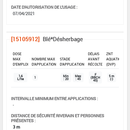
DATE D'AUTORISATION DE L'USAGE :
07/04/2021
[15105912]
Blé*Désherbage
DOSE
DÉLAIS
ZNT
MAX
NOMBRE MAX
STADE
AVANT
AQUATIQUE
D'EMPLOI
D'APPLICATION
D'APPLICATION
RÉCOLTE
(DVP)
F
1,6
Min
Max
5 m
1
(BBCH
L/ha
: 20
: 45
(-)
45)
INTERVALLE MINIMUM ENTRE APPLICATIONS :
-
DISTANCE DE SÉCURITÉ RIVERAIN ET PERSONNES
PRÉSENTES :
3 m