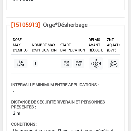
[15105913]
Orge*Désherbage
DOSE
DÉLAIS
ZNT
MAX
NOMBRE MAX
STADE
AVANT
AQUATIQUE
D'EMPLOI
D'APPLICATION
D'APPLICATION
RÉCOLTE
(DVP)
F
1,6
Min
Max
5 m
1
(BBCH
L/ha
: 20
: 45
(5 m)
45)
INTERVALLE MINIMUM ENTRE APPLICATIONS :
-
DISTANCE DE SÉCURITÉ RIVERAIN ET PERSONNES
PRÉSENTES :
3 m
CONDITIONS :
Uniquement sur orge d'hiver avant repos végétatif.