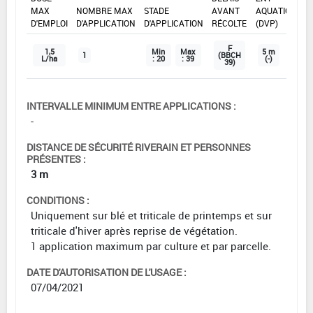
MAX
NOMBRE MAX
STADE
AVANT
AQUATIQUE
D'EMPLOI
D'APPLICATION
D'APPLICATION
RÉCOLTE
(DVP)
F
1,5
Min
Max
5 m
1
(BBCH
L/ha
: 20
: 39
(-)
39)
INTERVALLE MINIMUM ENTRE APPLICATIONS :
-
DISTANCE DE SÉCURITÉ RIVERAIN ET PERSONNES
PRÉSENTES :
3 m
CONDITIONS :
Uniquement sur blé et triticale de printemps et sur
triticale d'hiver après reprise de végétation.
1 application maximum par culture et par parcelle.
DATE D'AUTORISATION DE L'USAGE :
07/04/2021