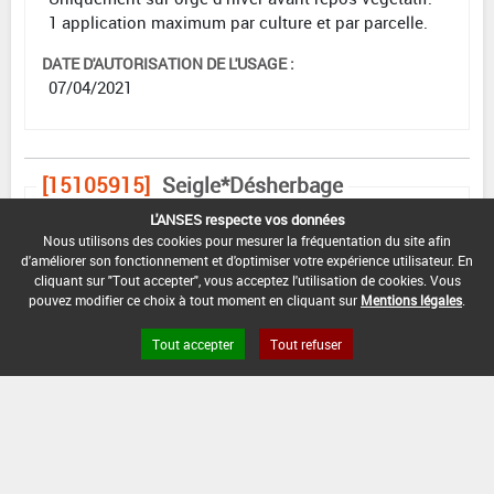
1 application maximum par culture et par parcelle.
DATE D'AUTORISATION DE L'USAGE :
07/04/2021
[15105915]
Seigle*Désherbage
L'ANSES respecte vos données
DOSE
DÉLAIS
ZNT
Nous utilisons des cookies pour mesurer la fréquentation du site afin
MAX
NOMBRE MAX
STADE
AVANT
AQUATIQUE
d'améliorer son fonctionnement et d'optimiser votre expérience utilisateur. En
D'EMPLOI
D'APPLICATION
D'APPLICATION
RÉCOLTE
(DVP)
cliquant sur "Tout accepter", vous acceptez l'utilisation de cookies. Vous
pouvez modifier ce choix à tout moment en cliquant sur
Mentions légales
.
F
1,5
Min
Max
5 m
1
(BBCH
L/ha
: 20
: 39
(5 m)
39)
Tout accepter
Tout refuser
INTERVALLE MINIMUM ENTRE APPLICATIONS :
-
DISTANCE DE SÉCURITÉ RIVERAIN ET PERSONNES