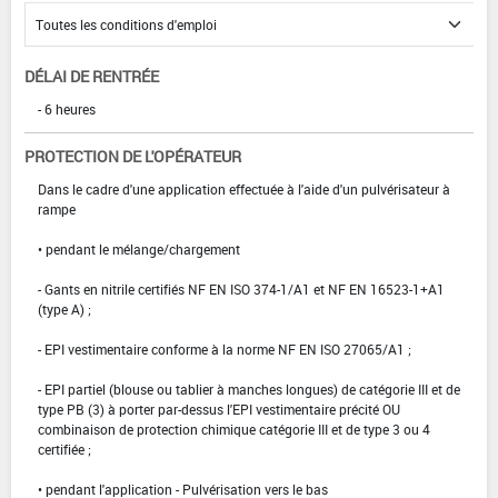
DÉLAI DE RENTRÉE
- 6 heures
PROTECTION DE L'OPÉRATEUR
Dans le cadre d'une application effectuée à l'aide d'un pulvérisateur à
rampe
• pendant le mélange/chargement
- Gants en nitrile certifiés NF EN ISO 374-1/A1 et NF EN 16523-1+A1
(type A) ;
- EPI vestimentaire conforme à la norme NF EN ISO 27065/A1 ;
- EPI partiel (blouse ou tablier à manches longues) de catégorie III et de
type PB (3) à porter par-dessus l'EPI vestimentaire précité OU
combinaison de protection chimique catégorie III et de type 3 ou 4
certifiée ;
• pendant l'application - Pulvérisation vers le bas