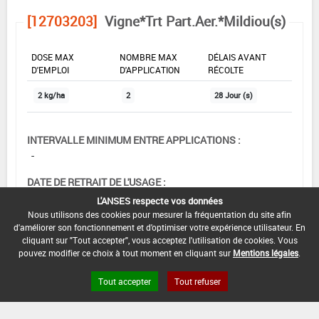
[12703203]
Vigne*Trt Part.Aer.*Mildiou(s)
DOSE MAX
NOMBRE MAX
DÉLAIS AVANT
D'EMPLOI
D'APPLICATION
RÉCOLTE
2 kg/ha
2
28 Jour (s)
INTERVALLE MINIMUM ENTRE APPLICATIONS :
-
DATE DE RETRAIT DE L'USAGE :
04/07/2021
L'ANSES respecte vos données
Nous utilisons des cookies pour mesurer la fréquentation du site afin
DATE DE FIN DE DISTRIBUTION :
d'améliorer son fonctionnement et d'optimiser votre expérience utilisateur. En
04/07/2021
cliquant sur "Tout accepter", vous acceptez l'utilisation de cookies. Vous
pouvez modifier ce choix à tout moment en cliquant sur
Mentions légales
.
DATE DE FIN D'UTILISATION :
04/01/2022
Tout accepter
Tout refuser