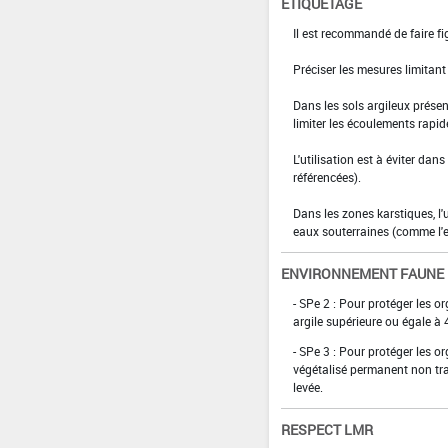
ETIQUETAGE
Il est recommandé de faire fig
Préciser les mesures limitan
­Dans les sols argileux présen
limiter les écoulements rapid
­L'utilisation est à éviter da
référencées).
Dans les zones karstiques, l'
eaux souterraines (comme l'
ENVIRONNEMENT FAUNE
- SPe 2 : Pour protéger les o
argile supérieure ou égale à 
- SPe 3 : Pour protéger les 
végétalisé permanent non tra
levée.
RESPECT LMR