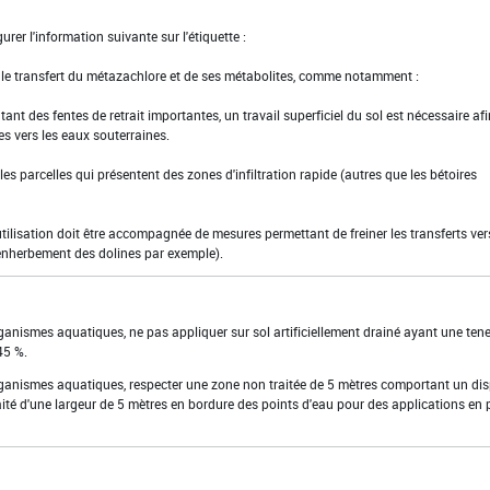
urer l'information suivante sur l'étiquette :
t le transfert du métazachlore et de ses métabolites, comme notamment :
tant des fentes de retrait importantes, un travail superficiel du sol est nécessaire af
es vers les eaux souterraines.
ns les parcelles qui présentent des zones d'infiltration rapide (autres que les bétoires
utilisation doit être accompagnée de mesures permettant de freiner les transferts ver
enherbement des dolines par exemple).
rganismes aquatiques, ne pas appliquer sur sol artificiellement drainé ayant une ten
45 %.
organismes aquatiques, respecter une zone non traitée de 5 mètres comportant un dis
ité d'une largeur de 5 mètres en bordure des points d'eau pour des applications en 