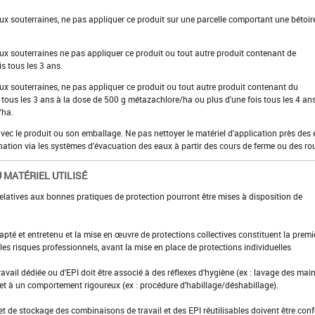
aux souterraines, ne pas appliquer ce produit sur une parcelle comportant une bétoir
aux souterraines ne pas appliquer ce produit ou tout autre produit contenant de
is tous les 3 ans.
aux souterraines, ne pas appliquer ce produit ou tout autre produit contenant du
 tous les 3 ans à la dose de 500 g métazachlore/ha ou plus d'une fois tous les 4 ans
/ha.
 avec le produit ou son emballage. Ne pas nettoyer le matériel d'application près des
nation via les systèmes d'évacuation des eaux à partir des cours de ferme ou des ro
 MATÉRIEL UTILISÉ
elatives aux bonnes pratiques de protection pourront être mises à disposition de
adapté et entretenu et la mise en œuvre de protections collectives constituent la premi
es risques professionnels, avant la mise en place de protections individuelles
ravail dédiée ou d'EPI doit être associé à des réflexes d'hygiène (ex : lavage des main
 et à un comportement rigoureux (ex : procédure d'habillage/déshabillage).
et de stockage des combinaisons de travail et des EPI réutilisables doivent être con