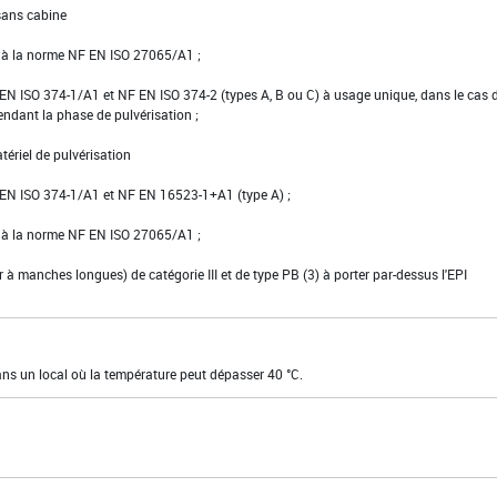
 sans cabine
e à la norme NF EN ISO 27065/A1 ;
NF EN ISO 374-1/A1 et NF EN ISO 374-2 (types A, B ou C) à usage unique, dans le cas 
pendant la phase de pulvérisation ;
tériel de pulvérisation
NF EN ISO 374-1/A1 et NF EN 16523-1+A1 (type A) ;
e à la norme NF EN ISO 27065/A1 ;
er à manches longues) de catégorie III et de type PB (3) à porter par-dessus l'EPI
ans un local où la température peut dépasser 40 °C.