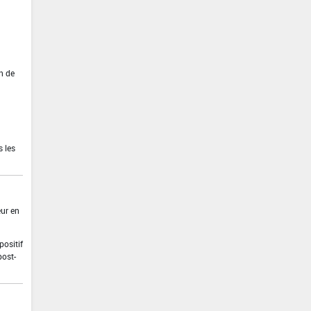
in de
s les
eur en
positif
post-