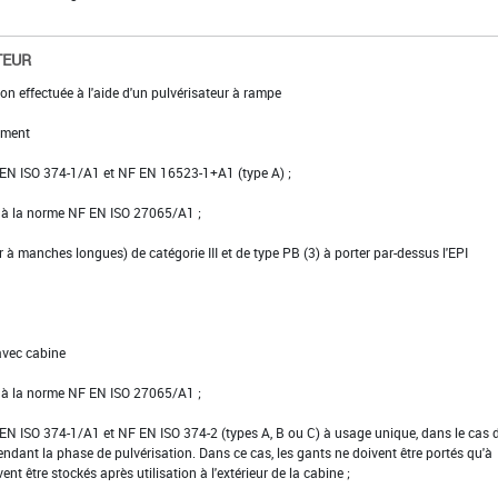
TEUR
on effectuée à l'aide d'un pulvérisateur à rampe
ement
NF EN ISO 374-1/A1 et NF EN 16523-1+A1 (type A) ;
e à la norme NF EN ISO 27065/A1 ;
er à manches longues) de catégorie III et de type PB (3) à porter par-dessus l'EPI
avec cabine
e à la norme NF EN ISO 27065/A1 ;
NF EN ISO 374-1/A1 et NF EN ISO 374-2 (types A, B ou C) à usage unique, dans le cas 
pendant la phase de pulvérisation. Dans ce cas, les gants ne doivent être portés qu'à
vent être stockés après utilisation à l'extérieur de la cabine ;