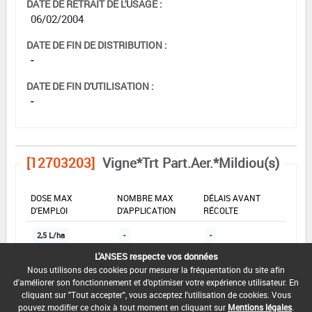
DATE DE RETRAIT DE L'USAGE :
06/02/2004
DATE DE FIN DE DISTRIBUTION :
-
DATE DE FIN D'UTILISATION :
-
[12703203]
Vigne*Trt Part.Aer.*Mildiou(s)
DOSE MAX
NOMBRE MAX
DÉLAIS AVANT
D'EMPLOI
D'APPLICATION
RÉCOLTE
2,5 L/ha
-
-
L'ANSES respecte vos données
Nous utilisons des cookies pour mesurer la fréquentation du site afin
INTERVALLE MINIMUM ENTRE APPLICATIONS :
d'améliorer son fonctionnement et d'optimiser votre expérience utilisateur. En
-
cliquant sur "Tout accepter", vous acceptez l'utilisation de cookies. Vous
pouvez modifier ce choix à tout moment en cliquant sur
Mentions légales
.